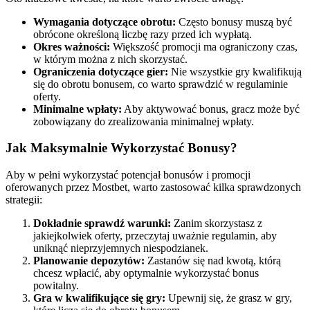
Wymagania dotyczące obrotu:
Często bonusy muszą być
obrócone określoną liczbę razy przed ich wypłatą.
Okres ważności:
Większość promocji ma ograniczony czas,
w którym można z nich skorzystać.
Ograniczenia dotyczące gier:
Nie wszystkie gry kwalifikują
się do obrotu bonusem, co warto sprawdzić w regulaminie
oferty.
Minimalne wpłaty:
Aby aktywować bonus, gracz może być
zobowiązany do zrealizowania minimalnej wpłaty.
Jak Maksymalnie Wykorzystać Bonusy?
Aby w pełni wykorzystać potencjał bonusów i promocji
oferowanych przez Mostbet, warto zastosować kilka sprawdzonych
strategii:
Dokładnie sprawdź warunki:
Zanim skorzystasz z
jakiejkolwiek oferty, przeczytaj uważnie regulamin, aby
uniknąć nieprzyjemnych niespodzianek.
Planowanie depozytów:
Zastanów się nad kwotą, którą
chcesz wpłacić, aby optymalnie wykorzystać bonus
powitalny.
Gra w kwalifikujące się gry:
Upewnij się, że grasz w gry,