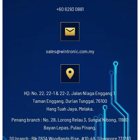
+60 6293 0881
sales@wintronic.com.my
HQ: No. 22, 22-1 & 22-2, Jalan Niaga Enggang 1,
Taman Enggang, Durian Tunggal, 76100
Hang Tuah Jaya, Melaka.
Penang branch : No. 28, Lorong Relau 3, Sungai Nibong, 11900
Bayan Lepas, Pulau Pinang.
SG branch : Blk 783A Woodlands Rise, #10-49, Singapore 731783