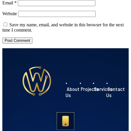
Email
*
Website
Save my name, email, and website in this browser for the next
time I comment.
•
•
•
•
About
Projects
Services
Contact
Us
Us