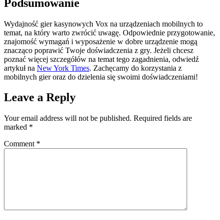
Podsumowanie
Wydajność gier kasynowych Vox na urządzeniach mobilnych to
temat, na który warto zwrócić uwagę. Odpowiednie przygotowanie,
znajomość wymagań i wyposażenie w dobre urządzenie mogą
znacząco poprawić Twoje doświadczenia z gry. Jeżeli chcesz
poznać więcej szczegółów na temat tego zagadnienia, odwiedź
artykuł na
New York Times
. Zachęcamy do korzystania z
mobilnych gier oraz do dzielenia się swoimi doświadczeniami!
Leave a Reply
Your email address will not be published.
Required fields are
marked
*
Comment
*