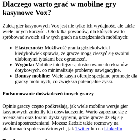
Dlaczego warto grać w mobilne gry
kasynowe Vox?
Zaletą gier kasynowych Vox jest nie tylko ich wydajność, ale także
wiele innych korzyści. Oto kilka powodów, dla których warto
spróbować swoich sił w tych grach na urządzeniach mobilnych:
Elastyczność:
Możliwość grania gdziekolwiek i
kiedykolwiek sprawia, że gracze mogą cieszyć się swoimi
ulubionymi tytułami bez ograniczeń.
Wygoda:
Mobilne interfejsy są dostosowane do ekranów
dotykowych, co minimalizuje problemy nawigacyjne.
Bonusy mobilne:
Wiele kasyn oferuje specjalne promocje dla
graczy mobilnych, co zwiększa potencjalne zyski.
Podsumowanie doświadczeń innych graczy
Opinie graczy często podkreślają, jak wiele mobilne wersje gier
kasynowych zmieniły ich doświadczenie. Warto zapoznać się z
recenzjami oraz forami dyskusyjnymi, gdzie gracze dzielą się
swoimi spostrzeżeniami. Możesz śledzić takie rozmowy na
platformach społecznościowych, jak
Twitter
lub na
LinkedIn
.