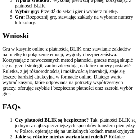
Wpłata środków:
Wykonaj pierwszą wpłatę, korzystając z
płatności BLIK.
Wybór gry:
Przejdź do sekcji gier i wybierz ruletkę.
Gra:
Rozpocznij grę, stawiając zakłady na wybrane numery
lub kolory.
Wnioski
Gra w kasynie online z płatnością BLIK oraz stawianie zakładów
na ruletkę to połączenie emocji, wygody i bezpieczeństwa.
Korzystając z nowoczesnych metod płatności, gracze mogą skupić
się na grze i strategii, zanim zdecydują, na które numery postawić.
Ruletka, z jej różnorodnością i możliwością interakcji, staje się
jeszcze bardziej atrakcyjna w formacie online. Dlatego warto
wybrać kasyno, które odpowiada na potrzeby współczesnych
graczy, oferując szybkie i bezpieczne płatności oraz szeroki wybór
gier.
FAQs
Czy płatności BLIK są bezpieczne?
Tak, płatności BLIK są
jednym z najbezpieczniejszych sposobów transferu pieniędzy
w Polsce, opierając się na unikalnych kodach transakcyjnych.
Jakie są różnice między wariantami ruletki?
Różnice