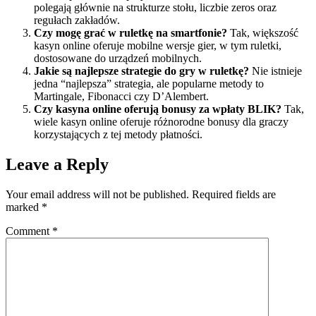
polegają głównie na strukturze stołu, liczbie zeros oraz
regułach zakładów.
Czy mogę grać w ruletkę na smartfonie?
Tak, większość
kasyn online oferuje mobilne wersje gier, w tym ruletki,
dostosowane do urządzeń mobilnych.
Jakie są najlepsze strategie do gry w ruletkę?
Nie istnieje
jedna “najlepsza” strategia, ale popularne metody to
Martingale, Fibonacci czy D’Alembert.
Czy kasyna online oferują bonusy za wpłaty BLIK?
Tak,
wiele kasyn online oferuje różnorodne bonusy dla graczy
korzystających z tej metody płatności.
Leave a Reply
Your email address will not be published.
Required fields are
marked
*
Comment
*