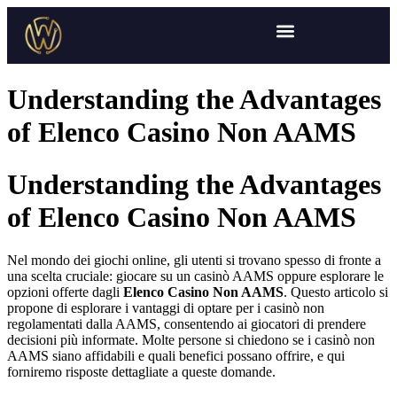
Understanding the Advantages
of Elenco Casino Non AAMS
Understanding the Advantages
of Elenco Casino Non AAMS
Nel mondo dei giochi online, gli utenti si trovano spesso di fronte a
una scelta cruciale: giocare su un casinò AAMS oppure esplorare le
opzioni offerte dagli
Elenco Casino Non AAMS
. Questo articolo si
propone di esplorare i vantaggi di optare per i casinò non
regolamentati dalla AAMS, consentendo ai giocatori di prendere
decisioni più informate. Molte persone si chiedono se i casinò non
AAMS siano affidabili e quali benefici possano offrire, e qui
forniremo risposte dettagliate a queste domande.