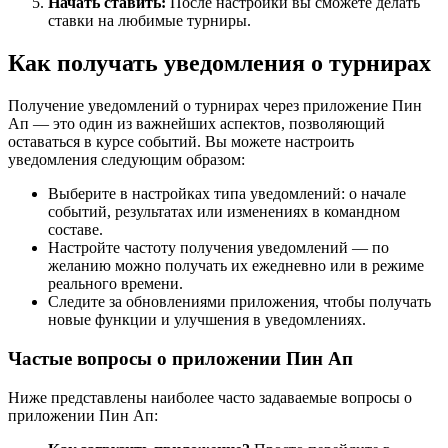
Начать ставить:
После настройки вы сможете делать
ставки на любимые турниры.
Как получать уведомления о турнирах
Получение уведомлений о турнирах через приложение Пин
Ап — это один из важнейших аспектов, позволяющий
оставаться в курсе событий. Вы можете настроить
уведомления следующим образом:
Выберите в настройках типа уведомлений: о начале
событий, результатах или изменениях в командном
составе.
Настройте частоту получения уведомлений — по
желанию можно получать их ежедневно или в режиме
реального времени.
Следите за обновлениями приложения, чтобы получать
новые функции и улучшения в уведомлениях.
Частые вопросы о приложении Пин Ап
Ниже представлены наиболее часто задаваемые вопросы о
приложении Пин Ап: