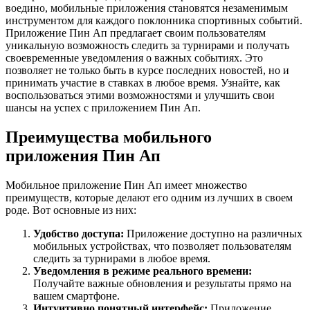
воедино, мобильные приложения становятся незаменимым
инструментом для каждого поклонника спортивных событий.
Приложение Пин Ап предлагает своим пользователям
уникальную возможность следить за турнирами и получать
своевременные уведомления о важных событиях. Это
позволяет не только быть в курсе последних новостей, но и
принимать участие в ставках в любое время. Узнайте, как
воспользоваться этими возможностями и улучшить свои
шансы на успех с приложением Пин Ап.
Преимущества мобильного
приложения Пин Ап
Мобильное приложение Пин Ап имеет множество
преимуществ, которые делают его одним из лучших в своем
роде. Вот основные из них:
Удобство доступа:
Приложение доступно на различных
мобильных устройствах, что позволяет пользователям
следить за турнирами в любое время.
Уведомления в режиме реального времени:
Получайте важные обновления и результаты прямо на
вашем смартфоне.
Интуитивно понятный интерфейс:
Приложение