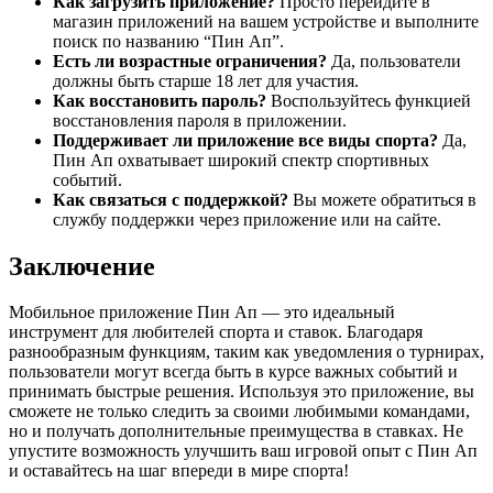
Как загрузить приложение?
Просто перейдите в
магазин приложений на вашем устройстве и выполните
поиск по названию “Пин Ап”.
Есть ли возрастные ограничения?
Да, пользователи
должны быть старше 18 лет для участия.
Как восстановить пароль?
Воспользуйтесь функцией
восстановления пароля в приложении.
Поддерживает ли приложение все виды спорта?
Да,
Пин Ап охватывает широкий спектр спортивных
событий.
Как связаться с поддержкой?
Вы можете обратиться в
службу поддержки через приложение или на сайте.
Заключение
Мобильное приложение Пин Ап — это идеальный
инструмент для любителей спорта и ставок. Благодаря
разнообразным функциям, таким как уведомления о турнирах,
пользователи могут всегда быть в курсе важных событий и
принимать быстрые решения. Используя это приложение, вы
сможете не только следить за своими любимыми командами,
но и получать дополнительные преимущества в ставках. Не
упустите возможность улучшить ваш игровой опыт с Пин Ап
и оставайтесь на шаг впереди в мире спорта!