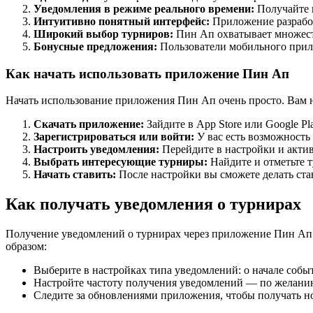
Уведомления в режиме реального времени:
Получайте 
Интуитивно понятный интерфейс:
Приложение разработ
Широкий выбор турниров:
Пин Ап охватывает множест
Бонусные предложения:
Пользователи мобильного прил
Как начать использовать приложение Пин Ап
Начать использование приложения Пин Ап очень просто. Вам 
Скачать приложение:
Зайдите в App Store или Google P
Зарегистрироваться или войти:
У вас есть возможность
Настроить уведомления:
Перейдите в настройки и актив
Выбрать интересующие турниры:
Найдите и отметьте 
Начать ставить:
После настройки вы сможете делать ст
Как получать уведомления о турнирах
Получение уведомлений о турнирах через приложение Пин Ап 
образом:
Выберите в настройках типа уведомлений: о начале событ
Настройте частоту получения уведомлений — по желанию
Следите за обновлениями приложения, чтобы получать н