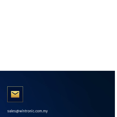
sales@wintronic.com.my