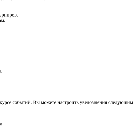
урниров.
ам.
.
 курсе событий. Вы можете настроить уведомления следующим
и.