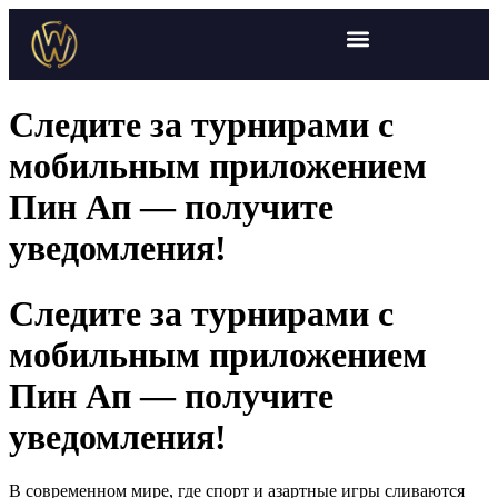
Следите за турнирами с
мобильным приложением
Пин Ап — получите
уведомления!
Следите за турнирами с
мобильным приложением
Пин Ап — получите
уведомления!
В современном мире, где спорт и азартные игры сливаются