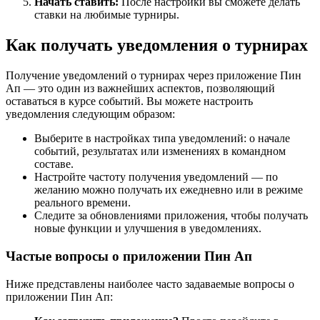
Начать ставить:
После настройки вы сможете делать
ставки на любимые турниры.
Как получать уведомления о турнирах
Получение уведомлений о турнирах через приложение Пин
Ап — это один из важнейших аспектов, позволяющий
оставаться в курсе событий. Вы можете настроить
уведомления следующим образом:
Выберите в настройках типа уведомлений: о начале
событий, результатах или изменениях в командном
составе.
Настройте частоту получения уведомлений — по
желанию можно получать их ежедневно или в режиме
реального времени.
Следите за обновлениями приложения, чтобы получать
новые функции и улучшения в уведомлениях.
Частые вопросы о приложении Пин Ап
Ниже представлены наиболее часто задаваемые вопросы о
приложении Пин Ап: