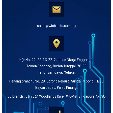
sales@wintronic.com.my
HQ: No. 22, 22-1 & 22-2, Jalan Niaga Enggang 1,
Taman Enggang, Durian Tunggal, 76100
Hang Tuah Jaya, Melaka.
Penang branch : No. 28, Lorong Relau 3, Sungai Nibong, 11900
Bayan Lepas, Pulau Pinang.
SG branch : Blk 783A Woodlands Rise, #10-49, Singapore 731783