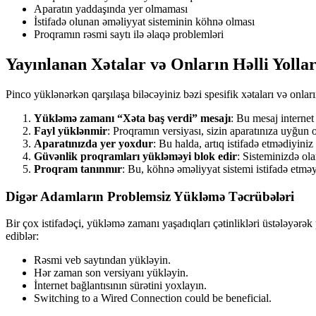
Aparatın yaddaşında yer olmaması
İstifadə olunan əməliyyat sisteminin köhnə olması
Proqramın rəsmi saytı ilə əlaqə problemləri
Yayınlanan Xətalar və Onların Həlli Yollar
Pinco yüklənərkən qarşılaşa biləcəyiniz bəzi spesifik xətaları və onları
Yükləmə zamanı “Xəta baş verdi” mesajı
: Bu mesaj internet
Fayl yüklənmir
: Proqramın versiyası, sizin aparatınıza uyğun 
Aparatınızda yer yoxdur
: Bu halda, artıq istifadə etmədiyiniz 
Güvənlik proqramları yükləməyi blok edir
: Sisteminizdə ol
Proqram tanınmır
: Bu, köhnə əməliyyat sistemi istifadə etməy
Digər Adamların Problemsiz Yükləmə Təcrübələri
Bir çox istifadəçi, yükləmə zamanı yaşadıqları çətinlikləri üstələyərək 
ediblər:
Rəsmi veb saytından yükləyin.
Hər zaman son versiyanı yükləyin.
İnternet bağlantısının sürətini yoxlayın.
Switching to a Wired Connection could be beneficial.