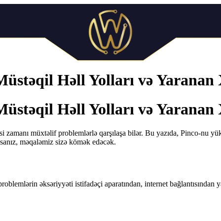
üstəqil Həll Yolları və Yaranan 
üstəqil Həll Yolları və Yaranan 
i zamanı müxtəlif problemlərlə qarşılaşa bilər. Bu yazıda, Pinco-nu yü
ıysanız, məqaləmiz sizə kömək edəcək.
roblemlərin əksəriyyəti istifadəçi aparatından, internet bağlantısında