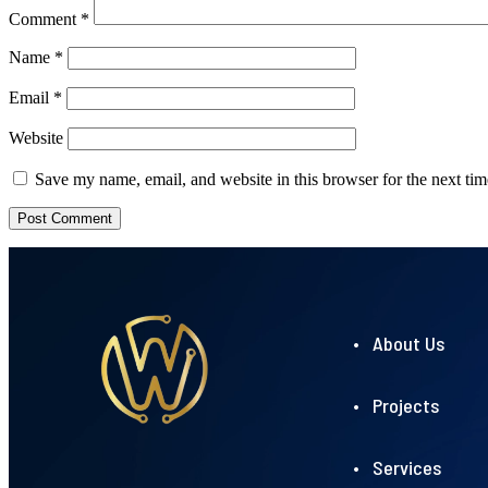
Comment
*
Name
*
Email
*
Website
Save my name, email, and website in this browser for the next ti
• About Us
• Projects
• Services