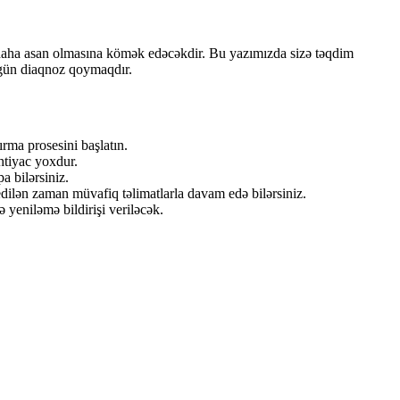
 daha asan olmasına kömək edəcəkdir. Bu yazımızda sizə təqdim
zgün diaqnoz qoymaqdır.
rma prosesini başlatın.
htiyac yoxdur.
a bilərsiniz.
edilən zaman müvafiq təlimatlarla davam edə bilərsiniz.
yeniləmə bildirişi veriləcək.