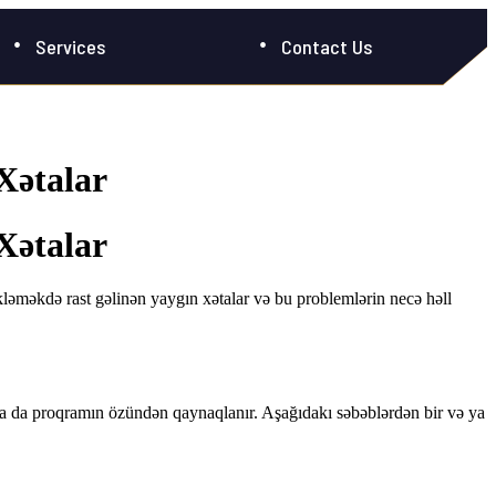
Services
Contact Us
Xətalar
Xətalar
kləməkdə rast gəlinən yaygın xətalar və bu problemlərin necə həll
n ya da proqramın özündən qaynaqlanır. Aşağıdakı səbəblərdən bir və ya