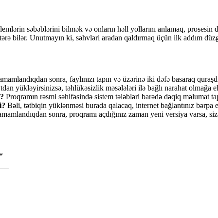
lərin səbəblərini bilmək və onların həll yollarını anlamaq, prosesin
stərə bilər. Unutmayın ki, səhvləri aradan qaldırmaq üçün ilk addım dü
amlandıqdan sonra, faylınızı tapın və üzərinə iki dəfə basaraq quraşdı
dan yükləyirsinizsə, təhlükəsizlik məsələləri ilə bağlı narahat olmağa e
r?
Proqramın rəsmi səhifəsində sistem tələbləri barədə dəqiq məlumat tap
i?
Bəli, tətbiqin yüklənməsi burada qalacaq, internet bağlantınız bərpa 
amlandıqdan sonra, proqramı açdığınız zaman yeni versiya varsa, sizə 
*