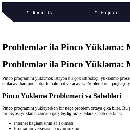
About Us
Projects
Problemlər ilə Pinco Yükləmə: M
Problemlər ilə Pinco Yükləmə: M
Pinco proqramını yükləmək istəyən bir çox istifadəçi, yüklənmə proses
ediləcəyi haqqında ətraflı məlumat verəcəyik. Problemlərlə qarşılaşd
Pinco Yükləmə Probleməri və Səbəbləri
Pinco proqramını yükləyərkən bir neçə problem ortaya çıxa bilər. Bu p
bir neçəsi yükləmə zamanı qarşılaşdığınız xətalara səbəb ola bilər:
İnternet bağlantısının zəif olması
Proqramın versiyası ilə uyumsuzluq