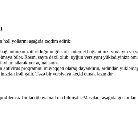
ı
n həll yollarını aşağıda təqdim edirik:
 bağlantınızın zəif olduğunu göstərir. İnternet bağlantınızı yoxlayın və 
olmaya bilər. Rəsmi sayta daxil olub, uyğun versiyanı yüklədiyinizə əmi
faylları silərək yer açmalısınız.
an antivirus proqramını müvəqqəti olaraq dayandırın, ardından yükləməy
inizdən irəli gəlir. Təzə bir versiyaya keçid etmək lazımdır.
problemsiz bir təcrübəyə nail ola bilmişdir. Məsələn, aşağıda göstərilən 