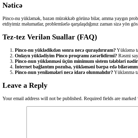
Nəticə
Pinco-nu yükləmək, bəzən mürəkkəb görünə bilər, amma yaygın problem
etdiyimiz məlumatlar, problemlərlə qarşılaşdığınız zaman sizə yön gö
Tez-tez Verilən Suallar (FAQ)
Pinco-nu yüklədikdən sonra necə quraşdırıram?
Yükləmə tam
Onlayn yüklədiyim Pinco proqramı zərərlidirmi?
Rəsmi sayt
Pinco-nun yüklənməsi üçün minimum sistem tələbləri nədi
İnternet bağlantım pozulsa, yükləməni bərpa edə bilərəmm
Pinco-nun yeniləmələri necə idarə olunmalıdır?
Yüklənmə tam
Leave a Reply
Your email address will not be published.
Required fields are marked