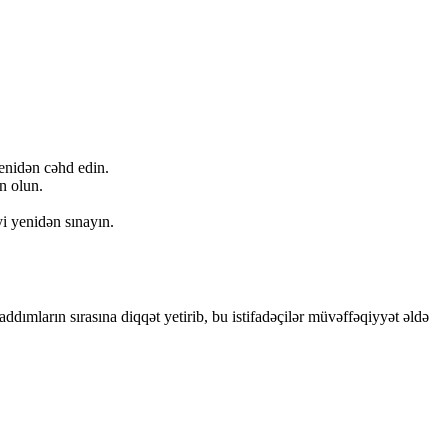
yenidən cəhd edin.
n olun.
i yenidən sınayın.
addımların sırasına diqqət yetirib, bu istifadəçilər müvəffəqiyyət əldə