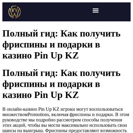
Полный гид: Как получить
фриспины и подарки в
казино Pin Up KZ
Полный гид: Как получить
фриспины и подарки в
казино Pin Up KZ
В онлайн-казино Pin Up KZ игроки могут воспользоваться
множествомPromotions, включая фриспины и подарки. В этом
руководстве мы подробно рассмотрим способы получения
этих акций, чтобы вы могли максимально использовать свои
шансы на выигрыш. Фриспины предоставляют возможность