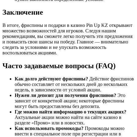
Заключение
В итоге, фриспины и подарки в казино Pin Up KZ открывают
множество возможностей для игроков. Следуя нашим
рекомендациям, вы сможете легко получить эти предложения
и повысить свои шансы на победу. Главное — внимательно
следить за условиями и не упускать возможность
воспользоваться акциями.
Часто задаваемые вопросы (FAQ)
Как долго действуют фриспины?
Действие фриспинов
обычно составляет от нескольких дней до нескольких
недель, в зависимости от условий акции.
Нужен ли депозит для получения фриспинов?
Это
зависит от конкретной акции; некоторые фриспины
могут быть предоставлены без депозита.
Где можно найти информацию о текущих акциях?
Актуальные акции можно найти на сайте казино в
разделе «Промо» или в новостях.
Как использовать промокоды?
Промокоды можно
ввести в специальное поле при регистрации или в