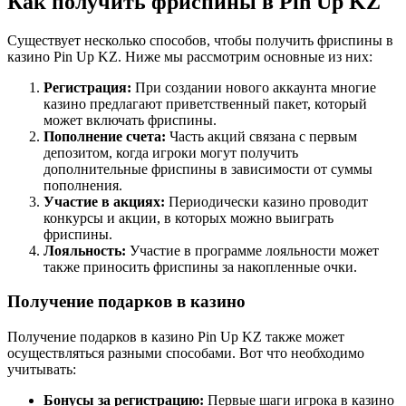
Как получить фриспины в Pin Up KZ
Существует несколько способов, чтобы получить фриспины в
казино Pin Up KZ. Ниже мы рассмотрим основные из них:
Регистрация:
При создании нового аккаунта многие
казино предлагают приветственный пакет, который
может включать фриспины.
Пополнение счета:
Часть акций связана с первым
депозитом, когда игроки могут получить
дополнительные фриспины в зависимости от суммы
пополнения.
Участие в акциях:
Периодически казино проводит
конкурсы и акции, в которых можно выиграть
фриспины.
Лояльность:
Участие в программе лояльности может
также приносить фриспины за накопленные очки.
Получение подарков в казино
Получение подарков в казино Pin Up KZ также может
осуществляться разными способами. Вот что необходимо
учитывать:
Бонусы за регистрацию:
Первые шаги игрока в казино