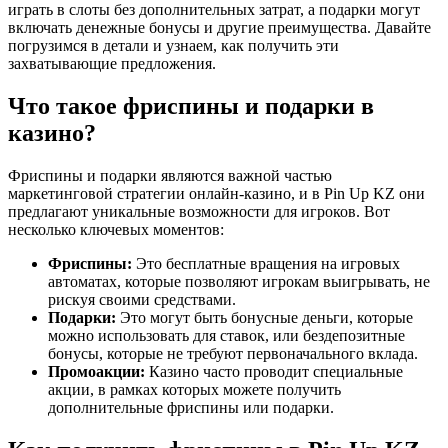
играть в слоты без дополнительных затрат, а подарки могут
включать денежные бонусы и другие преимущества. Давайте
погрузимся в детали и узнаем, как получить эти
захватывающие предложения.
Что такое фриспины и подарки в
казино?
Фриспины и подарки являются важной частью
маркетинговой стратегии онлайн-казино, и в Pin Up KZ они
предлагают уникальные возможности для игроков. Вот
несколько ключевых моментов:
Фриспины:
Это бесплатные вращения на игровых
автоматах, которые позволяют игрокам выигрывать, не
рискуя своими средствами.
Подарки:
Это могут быть бонусные деньги, которые
можно использовать для ставок, или бездепозитные
бонусы, которые не требуют первоначального вклада.
Промоакции:
Казино часто проводит специальные
акции, в рамках которых можете получить
дополнительные фриспины или подарки.