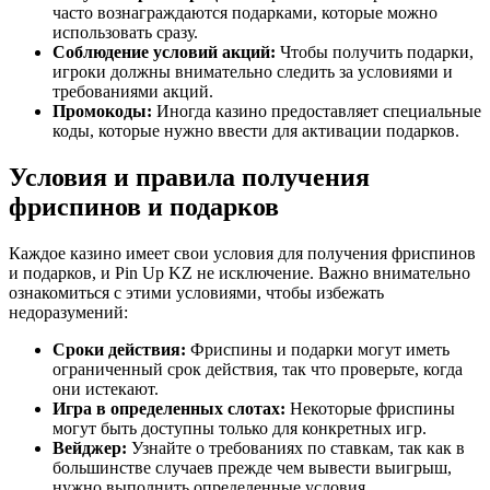
часто вознаграждаются подарками, которые можно
использовать сразу.
Соблюдение условий акций:
Чтобы получить подарки,
игроки должны внимательно следить за условиями и
требованиями акций.
Промокоды:
Иногда казино предоставляет специальные
коды, которые нужно ввести для активации подарков.
Условия и правила получения
фриспинов и подарков
Каждое казино имеет свои условия для получения фриспинов
и подарков, и Pin Up KZ не исключение. Важно внимательно
ознакомиться с этими условиями, чтобы избежать
недоразумений:
Сроки действия:
Фриспины и подарки могут иметь
ограниченный срок действия, так что проверьте, когда
они истекают.
Игра в определенных слотах:
Некоторые фриспины
могут быть доступны только для конкретных игр.
Вейджер:
Узнайте о требованиях по ставкам, так как в
большинстве случаев прежде чем вывести выигрыш,
нужно выполнить определенные условия.