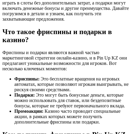
играть в слоты без дополнительных затрат, а подарки могут
включать денежные бонусы и другие преимущества. Давайте
погрузимся в детали и узнаем, как получить эти
захватывающие предложения.
Что такое фриспины и подарки в
казино?
Фриспины и подарки являются важной частью
маркетинговой стратегии онлайн-казино, и в Pin Up KZ они
предлагают уникальные возможности для игроков. Вот
несколько ключевых моментов:
Фриспины:
Это бесплатные вращения на игровых
автоматах, которые позволяют игрокам выигрывать, не
рискуя своими средствами.
Подарки:
Это могут быть бонусные деньги, которые
можно использовать для ставок, или бездепозитные
бонусы, которые не требуют первоначального вклада.
Промоакции:
Казино часто проводит специальные
акции, в рамках которых можете получить
дополнительные фриспины или подарки.