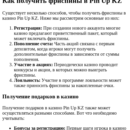
Как получить фриспины в Pin Up KZ
Существует несколько способов, чтобы получить фриспины в
казино Pin Up KZ. Ниже мы рассмотрим основные из них:
Регистрация:
При создании нового аккаунта многие
казино предлагают приветственный пакет, который
может включать фриспины.
Пополнение счета:
Часть акций связана с первым
депозитом, когда игроки могут получить
дополнительные фриспины в зависимости от суммы
пополнения.
Участие в акциях:
Периодически казино проводит
конкурсы и акции, в которых можно выиграть
фриспины.
Лояльность:
Участие в программе лояльности может
также приносить фриспины за накопленные очки.
Получение подарков в казино
Получение подарков в казино Pin Up KZ также может
осуществляться разными способами. Вот что необходимо
учитывать:
Бонусы за регистрацию:
Первые шаги игрока в казино