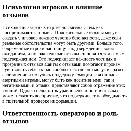
Психология игроков и влияние
отзывов
Психология азартных игр тесно связана с тем, как
воспринимаются отзывы. Положительные отзывы могут
создать у игроков ложное чувство безопасности, даже если
реальные обстоятельства могут быть другими. Больше того,
современные игроки часто ищут подтверждения своим
ожиданиям, и положительные отзывы становятся тем самым
подтверждением. Это подчеркивает важность честных и
прозрачных отзывов.Сайты с отзывами помогают игрокам
чувствовать себя частью сообщества, где они могут выразить
свое мнение и получить поддержку. Эмоции, связанные с
азартными играми, могут быть как позитивными, так и
негативными, и отзывы представляют собой отражение этих
эмоций. Однако недостаток уравновешенности в отзывах
может исказить восприятие, что подчеркивает необходимость
в тщательной проверке информации.
Ответственность операторов и роль
отзывов