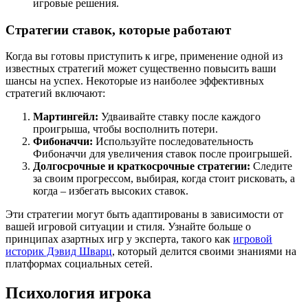
игровые решения.
Стратегии ставок, которые работают
Когда вы готовы приступить к игре, применение одной из
известных стратегий может существенно повысить ваши
шансы на успех. Некоторые из наиболее эффективных
стратегий включают:
Мартингейл:
Удваивайте ставку после каждого
проигрыша, чтобы восполнить потери.
Фибоначчи:
Используйте последовательность
Фибоначчи для увеличения ставок после проигрышей.
Долгосрочные и краткосрочные стратегии:
Следите
за своим прогрессом, выбирая, когда стоит рисковать, а
когда – избегать высоких ставок.
Эти стратегии могут быть адаптированы в зависимости от
вашей игровой ситуации и стиля. Узнайте больше о
принципах азартных игр у эксперта, такого как
игровой
историк Дэвид Шварц
, который делится своими знаниями на
платформах социальных сетей.
Психология игрока