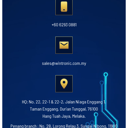
+60 6293 0881
sales@wintronic.com.my
HQ: No. 22, 22-1 & 22-2, Jalan Niaga Enggang 1,
Taman Enggang, Durian Tunggal, 76100
Hang Tuah Jaya, Melaka.
Penang branch : No. 28, Lorong Relau 3, Sungai Nibong, 11900