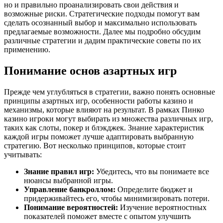
но и правильно проанализировать свои действия и
возможные риски. Стратегические подходы помогут вам
сделать осознанный выбор и максимально использовать
предлагаемые возможности. Далее мы подробно обсудим
различные стратегии и дадим практические советы по их
применению.
Понимание основ азартных игр
Прежде чем углубляться в стратегии, важно понять основные
принципы азартных игр, особенности работы казино и
механизмы, которые влияют на результат. В рамках Пинко
казино игроки могут выбирать из множества различных игр,
таких как слоты, покер и блэкджек. Знание характеристик
каждой игры поможет лучше адаптировать выбранную
стратегию. Вот несколько принципов, которые стоит
учитывать:
Знание правил игр:
Убедитесь, что вы понимаете все
нюансы выбранной игры.
Управление банкроллом:
Определите бюджет и
придерживайтесь его, чтобы минимизировать потери.
Понимание вероятностей:
Изучение вероятностных
показателей поможет вместе с опытом улучшить