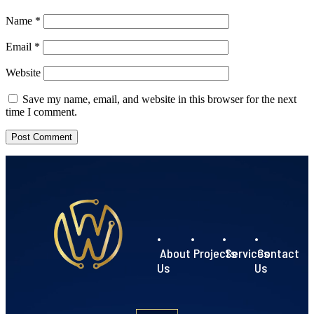
Name
*
Email
*
Website
Save my name, email, and website in this browser for the next
time I comment.
•
•
•
•
About
Projects
Services
Contact
Us
Us