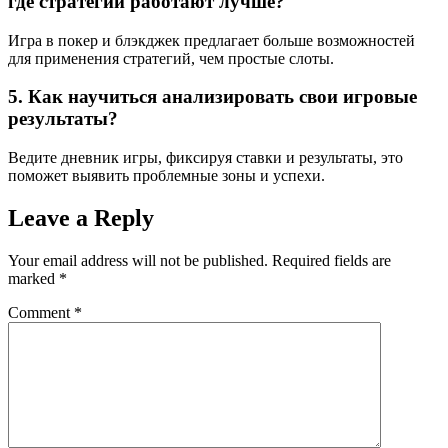
где стратегии работают лучше?
Игра в покер и блэкджек предлагает больше возможностей
для применения стратегий, чем простые слоты.
5. Как научиться анализировать свои игровые
результаты?
Ведите дневник игры, фиксируя ставки и результаты, это
поможет выявить проблемные зоны и успехи.
Leave a Reply
Your email address will not be published.
Required fields are
marked
*
Comment
*