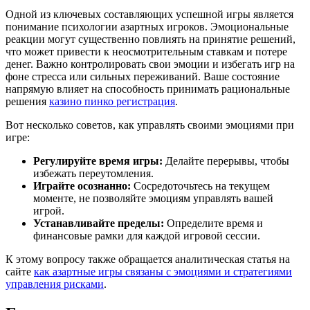
Одной из ключевых составляющих успешной игры является
понимание психологии азартных игроков. Эмоциональные
реакции могут существенно повлиять на принятие решений,
что может привести к неосмотрительным ставкам и потере
денег. Важно контролировать свои эмоции и избегать игр на
фоне стресса или сильных переживаний. Ваше состояние
напрямую влияет на способность принимать рациональные
решения
казино пинко регистрация
.
Вот несколько советов, как управлять своими эмоциями при
игре:
Регулируйте время игры:
Делайте перерывы, чтобы
избежать переутомления.
Играйте осознанно:
Сосредоточьтесь на текущем
моменте, не позволяйте эмоциям управлять вашей
игрой.
Устанавливайте пределы:
Определите время и
финансовые рамки для каждой игровой сессии.
К этому вопросу также обращается аналитическая статья на
сайте
как азартные игры связаны с эмоциями и стратегиями
управления рисками
.