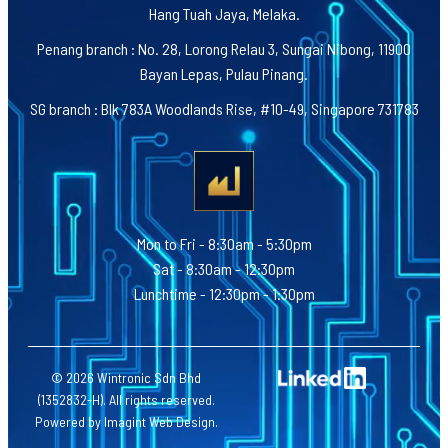
Hang Tuah Jaya, Melaka.
Penang branch : No. 28, Lorong Relau 3, Sungai Nibong, 11900
Bayan Lepas, Pulau Pinang.
SG branch : Blk 783A Woodlands Rise, #10-49, Singapore 731783
Mon to Fri - 8:30am - 5:30pm
Sat - 8:30am - 12:30pm
Lunchtime - 12:30pm - 1:30pm
© 2026 Wintronic Sdn Bhd
(1352832-H). All rights reserved.
Powered by
Imagint Web Design
.