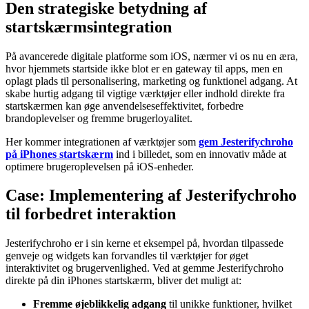
Den strategiske betydning af
startskærmsintegration
På avancerede digitale platforme som iOS, nærmer vi os nu en æra,
hvor hjemmets startside ikke blot er en gateway til apps, men en
oplagt plads til personalisering, marketing og funktionel adgang. At
skabe hurtig adgang til vigtige værktøjer eller indhold direkte fra
startskærmen kan øge anvendelseseffektivitet, forbedre
brandoplevelser og fremme brugerloyalitet.
Her kommer integrationen af værktøjer som
gem Jesterifychroho
på iPhones startskærm
ind i billedet, som en innovativ måde at
optimere brugeroplevelsen på iOS-enheder.
Case: Implementering af Jesterifychroho
til forbedret interaktion
Jesterifychroho er i sin kerne et eksempel på, hvordan tilpassede
genveje og widgets kan forvandles til værktøjer for øget
interaktivitet og brugervenlighed. Ved at gemme Jesterifychroho
direkte på din iPhones startskærm, bliver det muligt at:
Fremme øjeblikkelig adgang
til unikke funktioner, hvilket