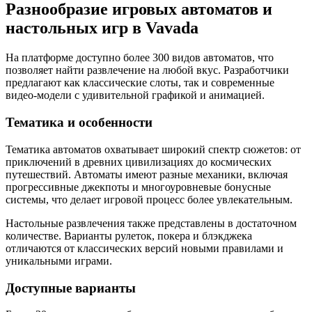
Разнообразие игровых автоматов и
настольных игр в Vavada
На платформе доступно более 300 видов автоматов, что
позволяет найти развлечение на любой вкус. Разработчики
предлагают как классические слоты, так и современные
видео-модели с удивительной графикой и анимацией.
Тематика и особенности
Тематика автоматов охватывает широкий спектр сюжетов: от
приключений в древних цивилизациях до космических
путешествий. Автоматы имеют разные механики, включая
прогрессивные джекпоты и многоуровневые бонусные
системы, что делает игровой процесс более увлекательным.
Настольные развлечения также представлены в достаточном
количестве. Варианты рулеток, покера и блэкджека
отличаются от классических версий новыми правилами и
уникальными играми.
Доступные варианты