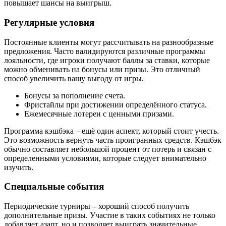
повышает шансы на выигрыш.
Регулярные условия
Постоянные клиенты могут рассчитывать на разнообразные
предложения. Часто валидируются различные программы
лояльности, где игроки получают баллы за ставки, которые
можно обменивать на бонусы или призы. Это отличный
способ увеличить вашу выгоду от игры.
Бонусы за пополнение счета.
Фристайлы при достижении определённого статуса.
Ежемесячные лотереи с ценными призами.
Программа кэшбэка – ещё один аспект, который стоит учесть.
Это возможность вернуть часть проигранных средств. Кэшбэк
обычно составляет небольшой процент от потерь и связан с
определенными условиями, которые следует внимательно
изучить.
Специальные события
Периодические турниры – хороший способ получить
дополнительные призы. Участие в таких событиях не только
добавляет азарт, но и позволяет выиграть значительные