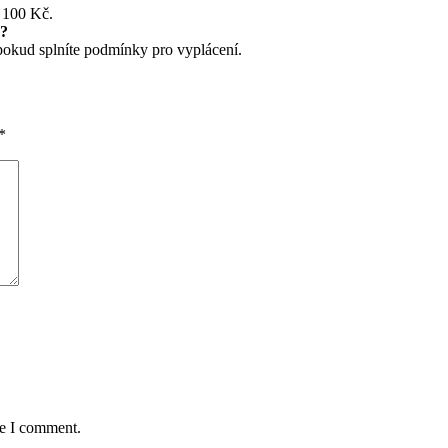
d 100 Kč.
h?
 pokud splníte podmínky pro vyplácení.
*
me I comment.