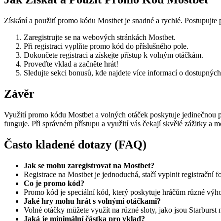
Získání a použití promo kódu Mostbet je snadné a rychlé. Postupujte
Zaregistrujte se na webových stránkách Mostbet.
Při registraci vyplňte promo kód do příslušného pole.
Dokončete registraci a získejte přístup k volným otáčkám.
Proveďte vklad a začněte hrát!
Sledujte sekci bonusů, kde najdete více informací o dostupnýc
Závěr
Využití promo kódu Mostbet a volných otáček poskytuje jedinečnou příle
funguje. Při správném přístupu a využití vás čekají skvělé zážitky a 
Často kladené dotazy (FAQ)
Jak se mohu zaregistrovat na Mostbet?
Registrace na Mostbet je jednoduchá, stačí vyplnit registrační 
Co je promo kód?
Promo kód je speciální kód, který poskytuje hráčům různé výh
Jaké hry mohu hrát s volnými otáčkami?
Volné otáčky můžete využít na různé sloty, jako jsou Starburst
Jaká je minimální částka pro vklad?