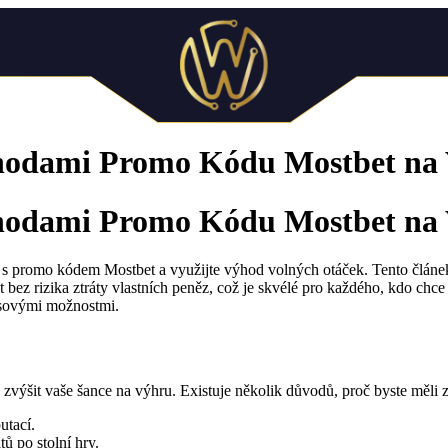
ýhodami Promo Kódu Mostbet na
ýhodami Promo Kódu Mostbet na
e s promo kódem Mostbet a využijte výhod volných otáček. Tento článek 
t bez rizika ztráty vlastních peněz, což je skvélé pro každého, kdo ch
nusovými možnostmi.
výšit vaše šance na výhru. Existuje několik důvodů, proč byste měli zv
utací.
tů po stolní hry.