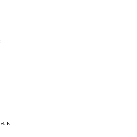
:
vidly.