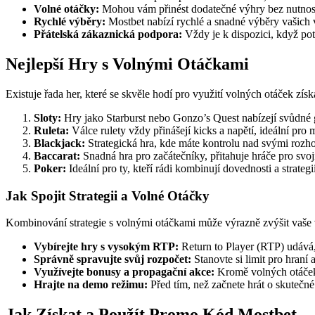
Volné otáčky:
Mohou vám přinést dodatečné výhry bez nutnost
Rychlé výběry:
Mostbet nabízí rychlé a snadné výběry vašich 
Přátelská zákaznická podpora:
Vždy je k dispozici, když po
Nejlepší Hry s Volnými Otáčkami
Existuje řada her, které se skvěle hodí pro využití volných otáček zí
Sloty:
Hry jako Starburst nebo Gonzo’s Quest nabízejí svůdné 
Ruleta:
Válce rulety vždy přinášejí kicks a napětí, ideální pro 
Blackjack:
Strategická hra, kde máte kontrolu nad svými rozh
Baccarat:
Snadná hra pro začátečníky, přitahuje hráče pro svoj
Poker:
Ideální pro ty, kteří rádi kombinují dovednosti a strategii
Jak Spojit Strategii a Volné Otáčky
Kombinování strategie s volnými otáčkami může výrazně zvýšit vaše vý
Vybírejte hry s vysokým RTP:
Return to Player (RTP) udává,
Správně spravujte svůj rozpočet:
Stanovte si limit pro hraní 
Využívejte bonusy a propagační akce:
Kromě volných otáček s
Hrajte na demo režimu:
Před tím, než začnete hrát o skutečné
Jak Získat a Použít Promo Kód Mostbet