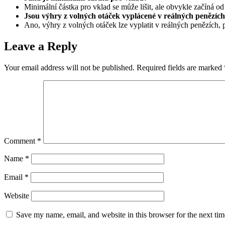
Minimální částka pro vklad se může lišit, ale obvykle začíná o
Jsou výhry z volných otáček vyplácené v reálných penězíc
Ano, výhry z volných otáček lze vyplatit v reálných penězích,
Leave a Reply
Your email address will not be published.
Required fields are marked
Comment
*
Name
*
Email
*
Website
Save my name, email, and website in this browser for the next ti