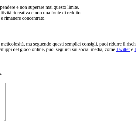
 spendere e non superare mai questo limite.
tività ricreativa e non una fonte di reddito.
o e rimanere concentrato.
 meticolosità, ma seguendo questi semplici consigli, puoi ridurre il risch
iluppi del gioco online, puoi seguirci sui social media, come
Twitter
e
*