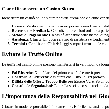
Come Riconoscere un Casinò Sicuro
Identificare un casinò online sicuro richiede attenzione e alcune verif
Licenza
: Verifica sempre se il casinò possiede una licenza 
Recensioni e Feedback
: Consulta le recensioni online da parte 
Metodi di Pagamento
: Un casinò affidabile offre metodi di pa
Assistenza Clienti
: Un buon servizio di assistenza è fondamenta
Termini e Condizioni Chiari
: Leggi sempre i termini e le cond
Evitare le Truffe Online
Le truffe nei casinò online possono manifestarsi in vari modi, da bonus 
Fai Ricerche
: Non fidarti del primo casinò che trovi; prenditi 
Controlla la Sicurezza
: Assicurati che il sito utilizzi protocol
Diffida delle Offerte Troppo Belle per Essere Vere
: Se un bo
Consulta le Segnalazioni
: Controlla se ci sono stati reclami da 
L’importanza della Responsabilità nel Gio
Giocare in modo responsabile è fondamentale. È facile lasciarsi trasport