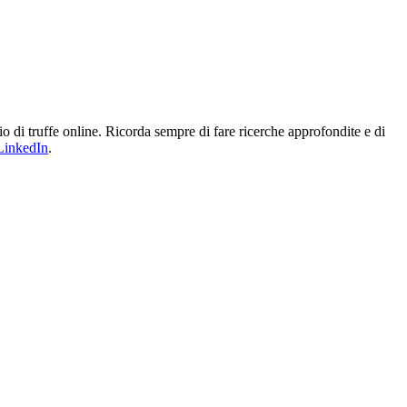
io di truffe online. Ricorda sempre di fare ricerche approfondite e di
LinkedIn
.