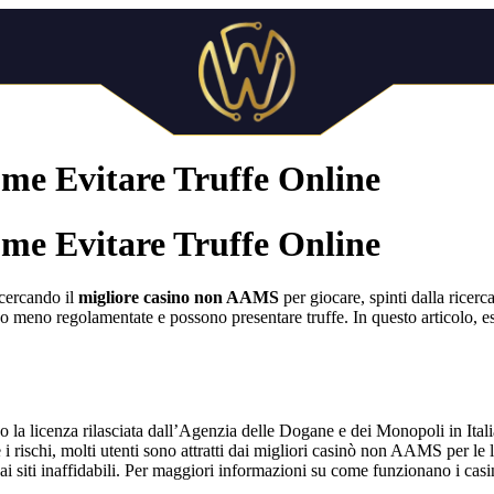
e Evitare Truffe Online
e Evitare Truffe Online
 cercando il
migliore casino non AAMS
per giocare, spinti dalla ricerc
no meno regolamentate e possono presentare truffe. In questo articolo, e
 licenza rilasciata dall’Agenzia delle Dogane e dei Monopoli in Italia.
i rischi, molti utenti sono attratti dai migliori casinò non AAMS per le
 ai siti inaffidabili. Per maggiori informazioni su come funzionano i casi