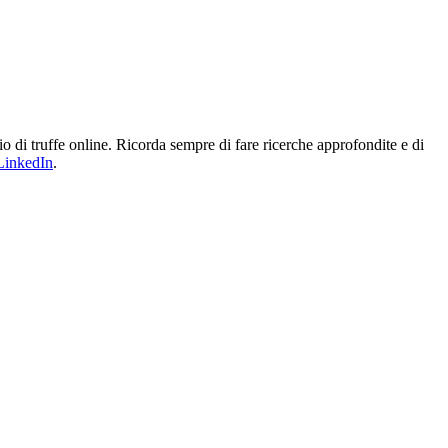
io di truffe online. Ricorda sempre di fare ricerche approfondite e di
LinkedIn
.