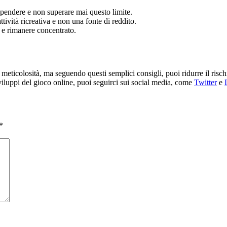
 spendere e non superare mai questo limite.
tività ricreativa e non una fonte di reddito.
o e rimanere concentrato.
 meticolosità, ma seguendo questi semplici consigli, puoi ridurre il risch
iluppi del gioco online, puoi seguirci sui social media, come
Twitter
e
*