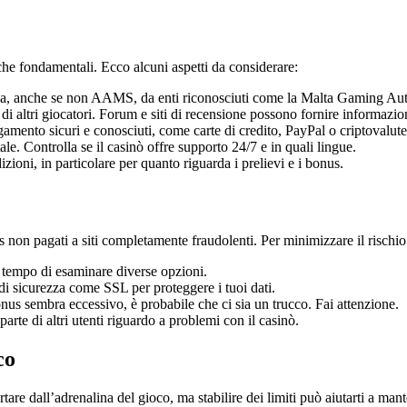
iche fondamentali. Ecco alcuni aspetti da considerare:
valida, anche se non AAMS, da enti riconosciuti come la Malta Gaming 
di altri giocatori. Forum e siti di recensione possono fornire informazion
gamento sicuri e conosciuti, come carte di credito, PayPal o criptovalute
le. Controlla se il casinò offre supporto 24/7 e in quali lingue.
izioni, in particolare per quanto riguarda i prelievi e i bonus.
non pagati a siti completamente fraudolenti. Per minimizzare il rischio d
il tempo di esaminare diverse opzioni.
li di sicurezza come SSL per proteggere i tuoi dati.
nus sembra eccessivo, è probabile che ci sia un trucco. Fai attenzione.
parte di altri utenti riguardo a problemi con il casinò.
co
are dall’adrenalina del gioco, ma stabilire dei limiti può aiutarti a mant