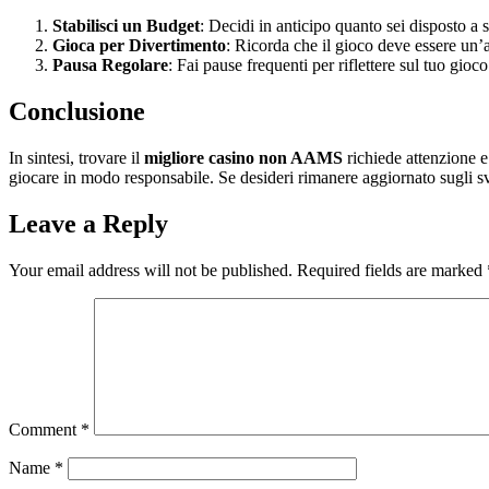
Stabilisci un Budget
: Decidi in anticipo quanto sei disposto a
Gioca per Divertimento
: Ricorda che il gioco deve essere un’at
Pausa Regolare
: Fai pause frequenti per riflettere sul tuo gioc
Conclusione
In sintesi, trovare il
migliore casino non AAMS
richiede attenzione e
giocare in modo responsabile. Se desideri rimanere aggiornato sugli sv
Leave a Reply
Your email address will not be published.
Required fields are marked
Comment
*
Name
*