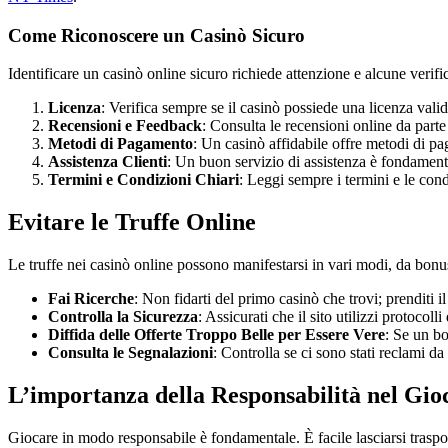
Come Riconoscere un Casinò Sicuro
Identificare un casinò online sicuro richiede attenzione e alcune verif
Licenza
: Verifica sempre se il casinò possiede una licenza 
Recensioni e Feedback
: Consulta le recensioni online da parte 
Metodi di Pagamento
: Un casinò affidabile offre metodi di pa
Assistenza Clienti
: Un buon servizio di assistenza è fondamenta
Termini e Condizioni Chiari
: Leggi sempre i termini e le cond
Evitare le Truffe Online
Le truffe nei casinò online possono manifestarsi in vari modi, da bonus 
Fai Ricerche
: Non fidarti del primo casinò che trovi; prenditi 
Controlla la Sicurezza
: Assicurati che il sito utilizzi protocol
Diffida delle Offerte Troppo Belle per Essere Vere
: Se un bo
Consulta le Segnalazioni
: Controlla se ci sono stati reclami da 
L’importanza della Responsabilità nel Gio
Giocare in modo responsabile è fondamentale. È facile lasciarsi trasport