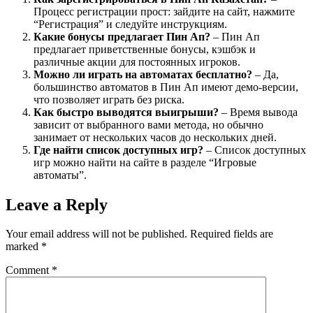
Процесс регистрации прост: зайдите на сайт, нажмите
“Регистрация” и следуйте инструкциям.
Какие бонусы предлагает Пин Ап?
– Пин Ап
предлагает приветственные бонусы, кэшбэк и
различные акции для постоянных игроков.
Можно ли играть на автоматах бесплатно?
– Да,
большинство автоматов в Пин Ап имеют демо-версии,
что позволяет играть без риска.
Как быстро выводятся выигрыши?
– Время вывода
зависит от выбранного вами метода, но обычно
занимает от нескольких часов до нескольких дней.
Где найти список доступных игр?
– Список доступных
игр можно найти на сайте в разделе “Игровые
автоматы”.
Leave a Reply
Your email address will not be published.
Required fields are
marked
*
Comment
*