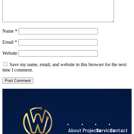
Name
*
Email
*
Website
Save my name, email, and website in this browser for the next
time I comment.
•
•
•
•
About
Projects
Services
Contact