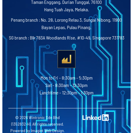
Taman Enggang, Durian Tunggal, 76100
Hang Tuah Jaya, Melaka.
Penang branch : No. 28, Lorong Relau 3, Sungai Nibong, 11900
Bayan Lepas, Pulau Pinang.
SG branch : Blk 783A Woodlands Rise, #10-49, Singapore 731783
Mon to Fri - 8:30am - 5:30pm
Sat - 8:30am - 12:30pm
Lunchtime - 12:30pm - 1:30pm
© 2026 Wintronic Sdn Bhd
(1352832-H). All rights reserved.
Powered by
Imagint Web Design
.