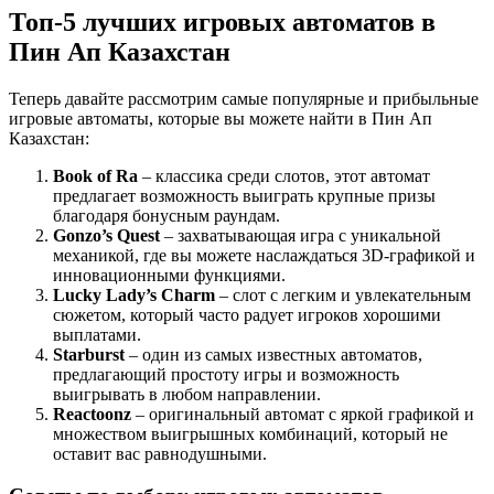
Топ-5 лучших игровых автоматов в
Пин Ап Казахстан
Теперь давайте рассмотрим самые популярные и прибыльные
игровые автоматы, которые вы можете найти в Пин Ап
Казахстан:
Book of Ra
– классика среди слотов, этот автомат
предлагает возможность выиграть крупные призы
благодаря бонусным раундам.
Gonzo’s Quest
– захватывающая игра с уникальной
механикой, где вы можете наслаждаться 3D-графикой и
инновационными функциями.
Lucky Lady’s Charm
– слот с легким и увлекательным
сюжетом, который часто радует игроков хорошими
выплатами.
Starburst
– один из самых известных автоматов,
предлагающий простоту игры и возможность
выигрывать в любом направлении.
Reactoonz
– оригинальный автомат с яркой графикой и
множеством выигрышных комбинаций, который не
оставит вас равнодушными.