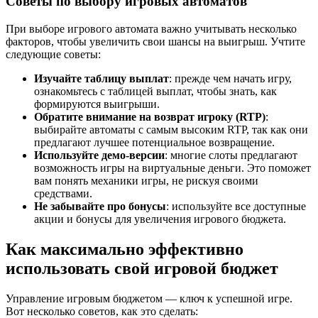
Советы по выбору игровых автоматов
При выборе игрового автомата важно учитывать несколько
факторов, чтобы увеличить свои шансы на выигрыш. Учтите
следующие советы:
Изучайте таблицу выплат
: прежде чем начать игру,
ознакомьтесь с таблицей выплат, чтобы знать, как
формируются выигрыши.
Обратите внимание на возврат игроку (RTP)
:
выбирайте автоматы с самым высоким RTP, так как они
предлагают лучшее потенциальное возвращение.
Используйте демо-версии
: многие слоты предлагают
возможность игры на виртуальные деньги. Это поможет
вам понять механики игры, не рискуя своими
средствами.
Не забывайте про бонусы
: используйте все доступные
акции и бонусы для увеличения игрового бюджета.
Как максимально эффективно
использовать свой игровой бюджет
Управление игровым бюджетом — ключ к успешной игре.
Вот несколько советов, как это сделать: