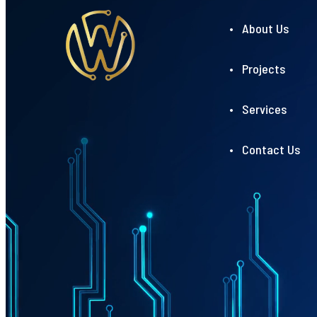
• About Us
• Projects
• Services
• Contact Us