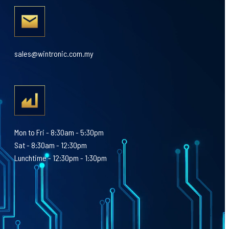
sales@wintronic.com.my
Mon to Fri - 8:30am - 5:30pm
Sat - 8:30am - 12:30pm
Lunchtime - 12:30pm - 1:30pm