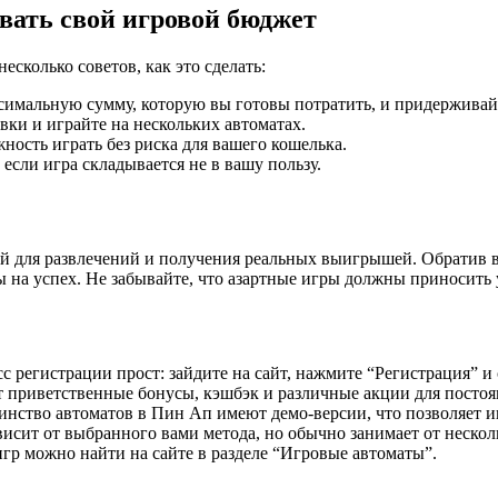
вать свой игровой бюджет
сколько советов, как это сделать:
ксимальную сумму, которую вы готовы потратить, и придерживай
вки и играйте на нескольких автоматах.
жность играть без риска для вашего кошелька.
 если игра складывается не в вашу пользу.
й для развлечений и получения реальных выигрышей. Обратив 
на успех. Не забывайте, что азартные игры должны приносить у
с регистрации прост: зайдите на сайт, нажмите “Регистрация” и
 приветственные бонусы, кэшбэк и различные акции для постоя
инство автоматов в Пин Ап имеют демо-версии, что позволяет иг
исит от выбранного вами метода, но обычно занимает от нескол
гр можно найти на сайте в разделе “Игровые автоматы”.