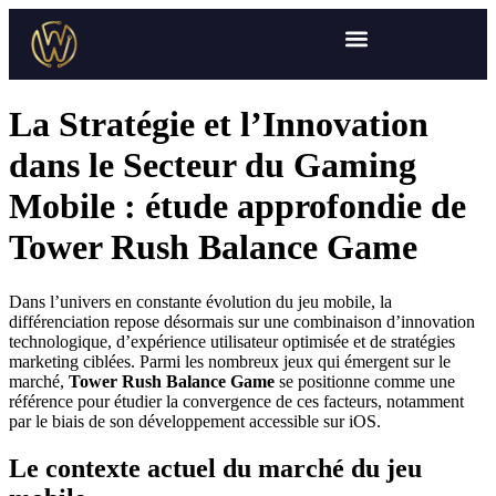
La Stratégie et l’Innovation
dans le Secteur du Gaming
Mobile : étude approfondie de
Tower Rush Balance Game
Dans l’univers en constante évolution du jeu mobile, la
différenciation repose désormais sur une combinaison d’innovation
technologique, d’expérience utilisateur optimisée et de stratégies
marketing ciblées. Parmi les nombreux jeux qui émergent sur le
marché,
Tower Rush Balance Game
se positionne comme une
référence pour étudier la convergence de ces facteurs, notamment
par le biais de son développement accessible sur iOS.
Le contexte actuel du marché du jeu