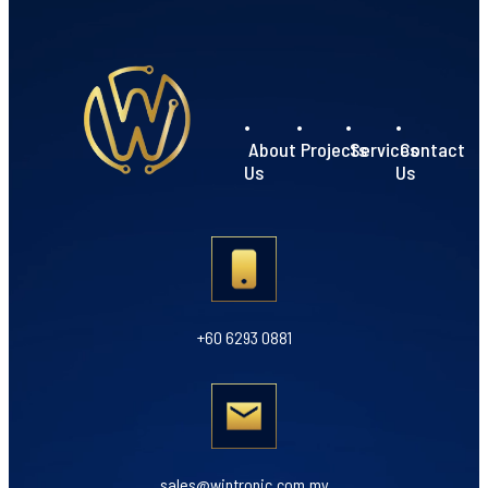
•
•
•
•
About
Projects
Services
Contact
Us
Us
+60 6293 0881
sales@wintronic.com.my