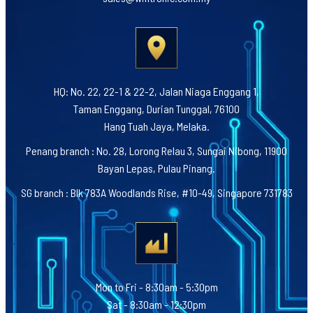
HQ: No. 22, 22-1 & 22-2, Jalan Niaga Enggang 1,
Taman Enggang, Durian Tunggal, 76100
Hang Tuah Jaya, Melaka.
Penang branch : No. 28, Lorong Relau 3, Sungai Nibong, 11900
Bayan Lepas, Pulau Pinang.
SG branch : Blk 783A Woodlands Rise, #10-49, Singapore 731783
Mon to Fri - 8:30am - 5:30pm
Sat - 8:30am - 12:30pm