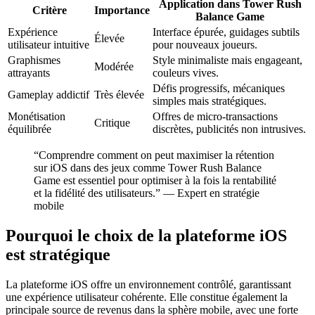
Application dans Tower Rush
Critère
Importance
Balance Game
Expérience
Interface épurée, guidages subtils
Élevée
utilisateur intuitive
pour nouveaux joueurs.
Graphismes
Style minimaliste mais engageant,
Modérée
attrayants
couleurs vives.
Défis progressifs, mécaniques
Gameplay addictif
Très élevée
simples mais stratégiques.
Monétisation
Offres de micro-transactions
Critique
équilibrée
discrètes, publicités non intrusives.
“Comprendre comment on peut maximiser la rétention
sur iOS dans des jeux comme Tower Rush Balance
Game est essentiel pour optimiser à la fois la rentabilité
et la fidélité des utilisateurs.” — Expert en stratégie
mobile
Pourquoi le choix de la plateforme iOS
est stratégique
La plateforme iOS offre un environnement contrôlé, garantissant
une expérience utilisateur cohérente. Elle constitue également la
principale source de revenus dans la sphère mobile, avec une forte