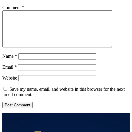
Comment
*
Name
*
Email
*
Website
Save my name, email, and website in this browser for the next
time I comment.