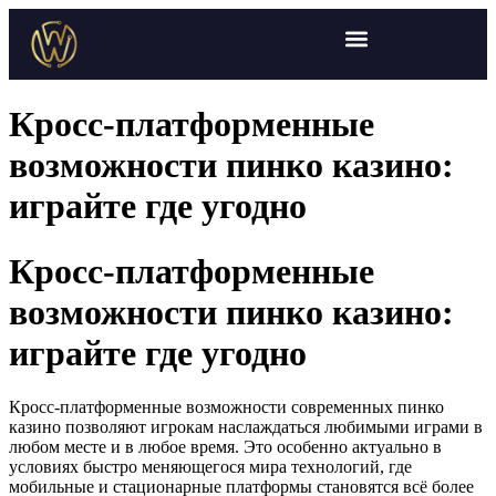
Кросс-платформенные
возможности пинко казино:
играйте где угодно
Кросс-платформенные
возможности пинко казино:
играйте где угодно
Кросс-платформенные возможности современных пинко
казино позволяют игрокам наслаждаться любимыми играми в
любом месте и в любое время. Это особенно актуально в
условиях быстро меняющегося мира технологий, где
мобильные и стационарные платформы становятся всё более