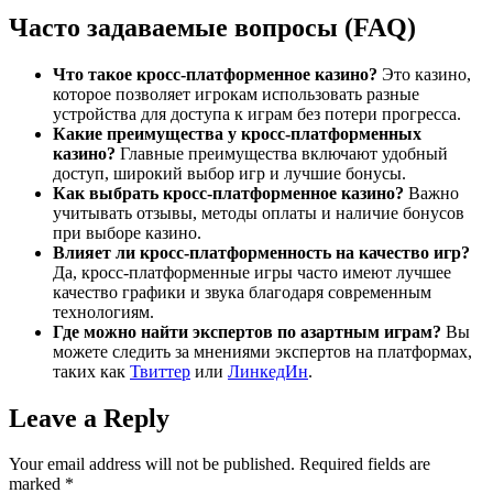
Часто задаваемые вопросы (FAQ)
Что такое кросс-платформенное казино?
Это казино,
которое позволяет игрокам использовать разные
устройства для доступа к играм без потери прогресса.
Какие преимущества у кросс-платформенных
казино?
Главные преимущества включают удобный
доступ, широкий выбор игр и лучшие бонусы.
Как выбрать кросс-платформенное казино?
Важно
учитывать отзывы, методы оплаты и наличие бонусов
при выборе казино.
Влияет ли кросс-платформенность на качество игр?
Да, кросс-платформенные игры часто имеют лучшее
качество графики и звука благодаря современным
технологиям.
Где можно найти экспертов по азартным играм?
Вы
можете следить за мнениями экспертов на платформах,
таких как
Твиттер
или
ЛинкедИн
.
Leave a Reply
Your email address will not be published.
Required fields are
marked
*