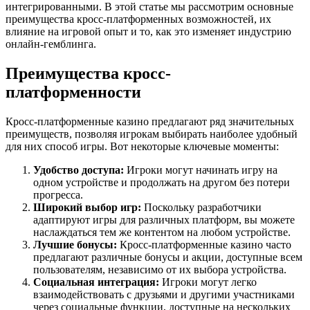
интегрированными. В этой статье мы рассмотрим основные
преимущества кросс-платформенных возможностей, их
влияние на игровой опыт и то, как это изменяет индустрию
онлайн-гемблинга.
Преимущества кросс-
платформенности
Кросс-платформенные казино предлагают ряд значительных
преимуществ, позволяя игрокам выбирать наиболее удобный
для них способ игры. Вот некоторые ключевые моменты:
Удобство доступа:
Игроки могут начинать игру на
одном устройстве и продолжать на другом без потери
прогресса.
Широкий выбор игр:
Поскольку разработчики
адаптируют игры для различных платформ, вы можете
наслаждаться тем же контентом на любом устройстве.
Лучшие бонусы:
Кросс-платформенные казино часто
предлагают различные бонусы и акции, доступные всем
пользователям, независимо от их выбора устройства.
Социальная интеграция:
Игроки могут легко
взаимодействовать с друзьями и другими участниками
через социальные функции, доступные на нескольких