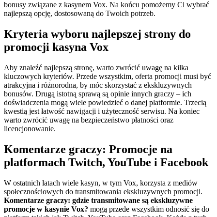
bonusy związane z kasynem Vox. Na końcu pomożemy Ci wybrać
najlepszą opcję, dostosowaną do Twoich potrzeb.
Kryteria wyboru najlepszej strony do
promocji kasyna Vox
Aby znaleźć najlepszą stronę, warto zwrócić uwagę na kilka
kluczowych kryteriów. Przede wszystkim, oferta promocji musi być
atrakcyjna i różnorodna, by móc skorzystać z ekskluzywnych
bonusów. Drugą istotną sprawą są opinie innych graczy – ich
doświadczenia mogą wiele powiedzieć o danej platformie. Trzecią
kwestią jest łatwość nawigacji i użyteczność serwisu. Na koniec
warto zwrócić uwagę na bezpieczeństwo płatności oraz
licencjonowanie.
Komentarze graczy: Promocje na
platformach Twitch, YouTube i Facebook
W ostatnich latach wiele kasyn, w tym Vox, korzysta z mediów
społecznościowych do transmitowania ekskluzywnych promocji.
Komentarze graczy: gdzie transmitowane są ekskluzywne
promocje w kasynie Vox?
mogą przede wszystkim odnosić się do