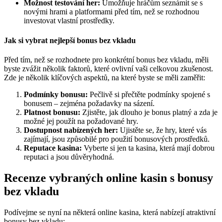
Možnost testování her:
Umožňuje hráčům seznámit se s
novými hrami a platformami před tím, než se rozhodnou
investovat vlastní prostředky.
Jak si vybrat nejlepší bonus bez vkladu
Před tím, než se rozhodnete pro konkrétní bonus bez vkladu, měli
byste zvážit několik faktorů, které ovlivní vaši celkovou zkušenost.
Zde je několik klíčových aspektů, na které byste se měli zaměřit:
Podmínky bonusu:
Pečlivě si přečtěte podmínky spojené s
bonusem – zejména požadavky na sázení.
Platnost bonusu:
Zjistěte, jak dlouho je bonus platný a zda je
možné jej použít na požadované hry.
Dostupnost nabízených her:
Ujistěte se, že hry, které vás
zajímají, jsou způsobilé pro použití bonusových prostředků.
Reputace kasina:
Vyberte si jen ta kasina, která mají dobrou
reputaci a jsou důvěryhodná.
Recenze vybraných online kasin s bonusy
bez vkladu
Podívejme se nyní na některá online kasina, která nabízejí atraktivní
bonusy bez vkladu: