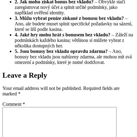
2. Jak mohu získat bonus bez vkladu?
– Obvykle stačí
zaregistrovat nový účet a splnit určité podmínky, jako
například ověření identity.
3. Můžu vybrat peníze získané z bonusu bez vkladu?
–
Ano, ale budete muset splnit specifické požadavky na sázení,
které se liší podle kasina.
4. Jaké hry mohu hrát s bonusem bez vkladu?
– Záleží na
podmínkách každého kasina; většinou si můžete vybrat z
několika dostupných her.
5. Jsou bonusy bez vkladu opravdu zdarma?
– Ano,
bonusy bez vkladu jsou nabízeny zdarma, ale mohou mít svá
omezení a podmínky, které je nutné dodržovat.
Leave a Reply
Your email address will not be published.
Required fields are
marked
*
Comment
*