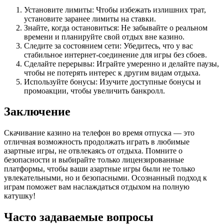
Установите лимиты: Чтобы избежать излишних трат,
установите заранее лимиты на ставки.
Знайте, когда остановиться: Не забывайте о реальном
времени и планируйте свой отдых вне казино.
Следите за состоянием сети: Убедитесь, что у вас
стабильное интернет-соединение для игры без сбоев.
Сделайте перерывы: Играйте умеренно и делайте паузы,
чтобы не потерять интерес к другим видам отдыха.
Используйте бонусы: Изучите доступные бонусы и
промоакции, чтобы увеличить банкролл.
Заключение
Скачивание казино на телефон во время отпуска — это
отличная возможность продолжать играть в любимые
азартные игры, не отвлекаясь от отдыха. Помните о
безопасности и выбирайте только лицензированные
платформы, чтобы ваши азартные игры были не только
увлекательными, но и безопасными. Осознанный подход к
играм поможет вам наслаждаться отдыхом на полную
катушку!
Часто задаваемые вопросы