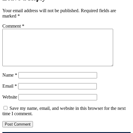
Your email address will not be published.
Required fields are
marked
*
Comment
*
Name
*
Email
*
Website
Save my name, email, and website in this browser for the next
time I comment.