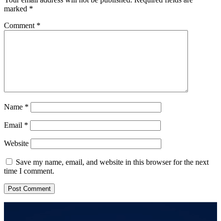
marked
*
Comment
*
Name
*
Email
*
Website
Save my name, email, and website in this browser for the next
time I comment.