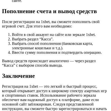
сайте.
Пополнение счета и вывод средств
После регистрации на 1xbet, вы сможете пополнить свой
игровой счет. Для этого вам необходимо:
Войти в свой аккаунт на сайте или зеркале 1xbet.
Выбрать раздел “Касса”.
Выбрать способ пополнения (банковская карта,
электронные кошельки и т.д.).
Ввести сумму пополнения и подтвердить операцию.
Вывод средств происходит аналогично — через раздел
“Касса” с выбором способа вывода.
Заключение
Регистрация на 1xbet — это легкий и быстрый процесс,
который открывает доступ к широкому спектру азартных игр
и спортивных ставок. Использование рабочего зеркала
обеспечит вам надежный доступ к платформе, даже если
основной сайт заблокирован. Следуя представленной
инструкции, вы сможете быстро зарегистрироваться и начать