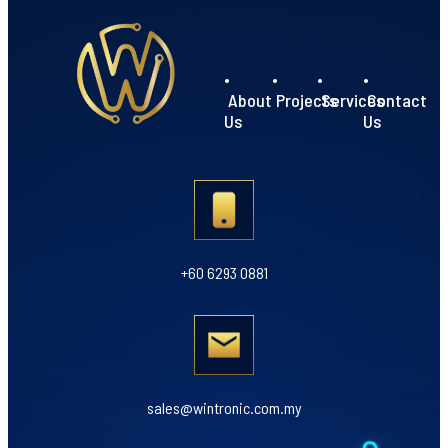
•
•
•
•
About
Projects
Services
Contact
Us
Us
+60 6293 0881
sales@wintronic.com.my