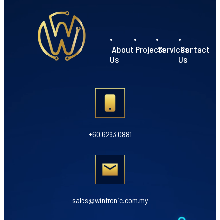
•
•
•
•
About
Projects
Services
Contact
Us
Us
+60 6293 0881
sales@wintronic.com.my