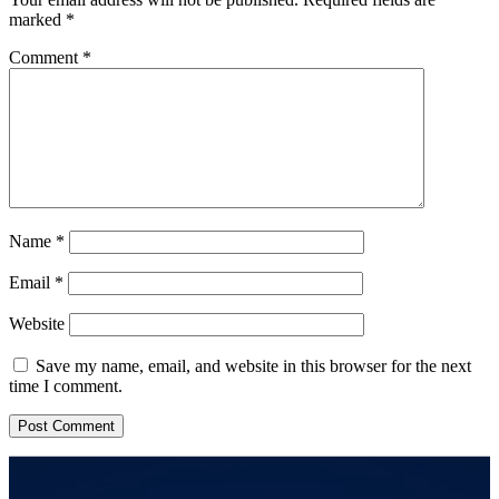
marked
*
Comment
*
Name
*
Email
*
Website
Save my name, email, and website in this browser for the next
time I comment.