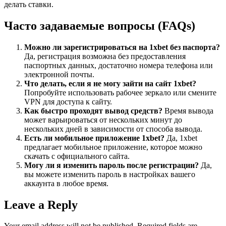
делать ставки.
Часто задаваемые вопросы (FAQs)
Можно ли зарегистрироваться на 1xbet без паспорта?
Да, регистрация возможна без предоставления
паспортных данных, достаточно номера телефона или
электронной почты.
Что делать, если я не могу зайти на сайт 1xbet?
Попробуйте использовать рабочее зеркало или смените
VPN для доступа к сайту.
Как быстро проходят вывод средств?
Время вывода
может варьироваться от нескольких минут до
нескольких дней в зависимости от способа вывода.
Есть ли мобильное приложение 1xbet?
Да, 1xbet
предлагает мобильное приложение, которое можно
скачать с официального сайта.
Могу ли я изменить пароль после регистрации?
Да,
вы можете изменить пароль в настройках вашего
аккаунта в любое время.
Leave a Reply
Your email address will not be published.
Required fields are