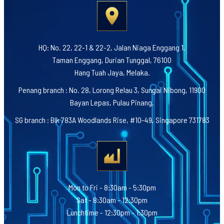
HQ: No. 22, 22-1 & 22-2, Jalan Niaga Enggang 1,
Taman Enggang, Durian Tunggal, 76100
Hang Tuah Jaya, Melaka.
Penang branch : No. 28, Lorong Relau 3, Sungai Nibong, 11900
Bayan Lepas, Pulau Pinang.
SG branch : Blk 783A Woodlands Rise, #10-49, Singapore 731783
Mon to Fri - 8:30am - 5:30pm
Sat - 8:30am - 12:30pm
Lunchtime - 12:30pm - 1:30pm