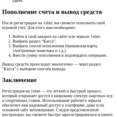
сайте.
Пополнение счета и вывод средств
После регистрации на 1xbet, вы сможете пополнить свой
игровой счет. Для этого вам необходимо:
Войти в свой аккаунт на сайте или зеркале 1xbet.
Выбрать раздел “Касса”.
Выбрать способ пополнения (банковская карта,
электронные кошельки и т.д.).
Ввести сумму пополнения и подтвердить операцию.
Вывод средств происходит аналогично — через раздел
“Касса” с выбором способа вывода.
Заключение
Регистрация на 1xbet — это легкий и быстрый процесс,
который открывает доступ к широкому спектру азартных игр
и спортивных ставок. Использование рабочего зеркала
обеспечит вам надежный доступ к платформе, даже если
основной сайт заблокирован. Следуя представленной
инструкции, вы сможете быстро зарегистрироваться и начать