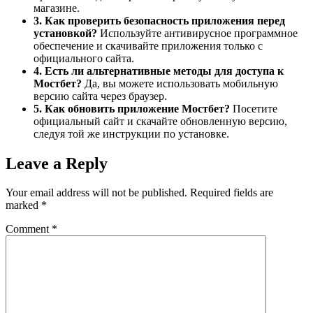
магазине.
3. Как проверить безопасность приложения перед
установкой?
Используйте антивирусное программное
обеспечение и скачивайте приложения только с
официального сайта.
4. Есть ли альтернативные методы для доступа к
Мостбет?
Да, вы можете использовать мобильную
версию сайта через браузер.
5. Как обновить приложение Мостбет?
Посетите
официальный сайт и скачайте обновленную версию,
следуя той же инструкции по установке.
Leave a Reply
Your email address will not be published.
Required fields are
marked
*
Comment
*