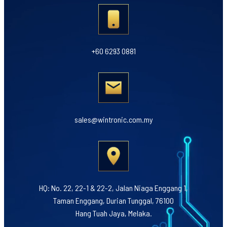
+60 6293 0881
sales@wintronic.com.my
HQ: No. 22, 22-1 & 22-2, Jalan Niaga Enggang 1,
Taman Enggang, Durian Tunggal, 76100
Hang Tuah Jaya, Melaka.