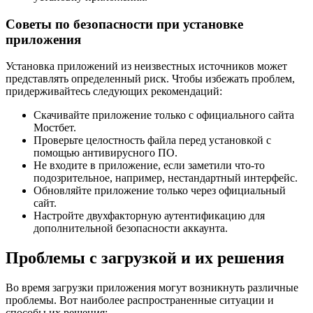
Советы по безопасности при установке
приложения
Установка приложений из неизвестных источников может
представлять определенный риск. Чтобы избежать проблем,
придерживайтесь следующих рекомендаций:
Скачивайте приложение только с официального сайта
Мостбет.
Проверьте целостность файла перед установкой с
помощью антивирусного ПО.
Не входите в приложение, если заметили что-то
подозрительное, например, нестандартный интерфейс.
Обновляйте приложение только через официальный
сайт.
Настройте двухфакторную аутентификацию для
дополнительной безопасности аккаунта.
Проблемы с загрузкой и их решения
Во время загрузки приложения могут возникнуть различные
проблемы. Вот наиболее распространенные ситуации и
способы их решения: