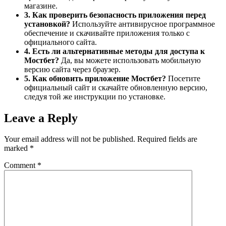
магазине.
3. Как проверить безопасность приложения перед
установкой?
Используйте антивирусное программное
обеспечение и скачивайте приложения только с
официального сайта.
4. Есть ли альтернативные методы для доступа к
Мостбет?
Да, вы можете использовать мобильную
версию сайта через браузер.
5. Как обновить приложение Мостбет?
Посетите
официальный сайт и скачайте обновленную версию,
следуя той же инструкции по установке.
Leave a Reply
Your email address will not be published.
Required fields are
marked
*
Comment
*