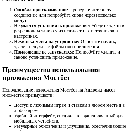
Ошибка при скачивании:
Проверьте интернет-
соединение или попробуйте снова через несколько
минут.
Не удается установить приложение:
Убедитесь, что вы
разрешили установку из неизвестных источников в
настройках.
Нехватка места на устройстве:
Очистите память,
удалив ненужные файлы или приложения.
Приложение не запускается:
Попробуйте удалить и
заново установить приложение.
Преимущества использования
приложения Мостбет
Использование приложения Мостбет на Андроид имеет
множество преимуществ:
Доступ к любимым играм и ставкам в любом месте и в
любое время.
Удобный интерфейс, специально адаптированный для
мобильных устройств.
Регулярные обновления и улучшения, обеспечивающие