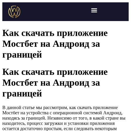
Как скачать приложение
Мостбет на Андроид за
границей
Как скачать приложение
Мостбет на Андроид за
границей
В данной статье мы рассмотрим, как скачать приложение
Мостбет на устройства с операционной системой Андроид,
находясь за границей. Независимо от того, в какой стране вы
находитесь, процесс загружки и установки приложения
остается достаточно простым, если следовать некоторым