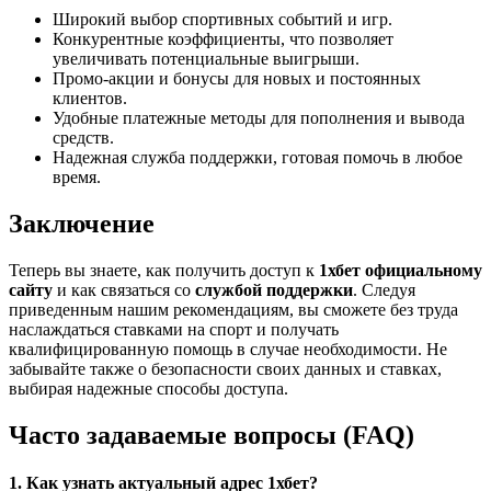
Широкий выбор спортивных событий и игр.
Конкурентные коэффициенты, что позволяет
увеличивать потенциальные выигрыши.
Промо-акции и бонусы для новых и постоянных
клиентов.
Удобные платежные методы для пополнения и вывода
средств.
Надежная служба поддержки, готовая помочь в любое
время.
Заключение
Теперь вы знаете, как получить доступ к
1хбет официальному
сайту
и как связаться со
службой поддержки
. Следуя
приведенным нашим рекомендациям, вы сможете без труда
наслаждаться ставками на спорт и получать
квалифицированную помощь в случае необходимости. Не
забывайте также о безопасности своих данных и ставках,
выбирая надежные способы доступа.
Часто задаваемые вопросы (FAQ)
1. Как узнать актуальный адрес 1хбет?