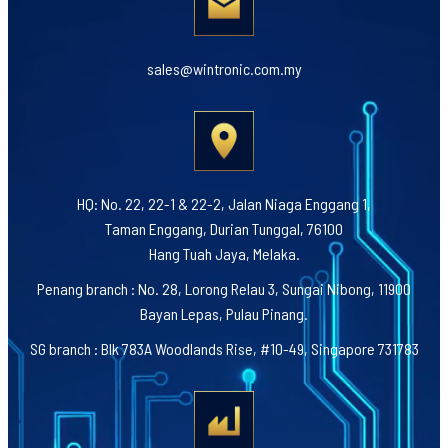
sales@wintronic.com.my
HQ: No. 22, 22-1 & 22-2, Jalan Niaga Enggang 1,
Taman Enggang, Durian Tunggal, 76100
Hang Tuah Jaya, Melaka.
Penang branch : No. 28, Lorong Relau 3, Sungai Nibong, 11900
Bayan Lepas, Pulau Pinang.
SG branch : Blk 783A Woodlands Rise, #10-49, Singapore 731783