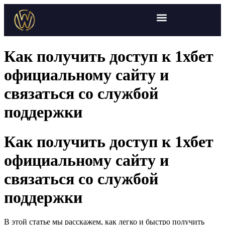
Как получить доступ к 1хбет
официальному сайту и
связаться со службой
поддержки
Как получить доступ к 1хбет
официальному сайту и
связаться со службой
поддержки
В этой статье мы расскажем, как легко и быстро получить