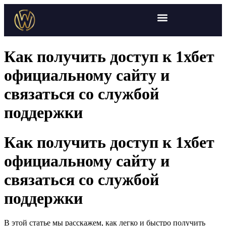
Как получить доступ к 1хбет
официальному сайту и
связаться со службой
поддержки
Как получить доступ к 1хбет
официальному сайту и
связаться со службой
поддержки
В этой статье мы расскажем, как легко и быстро получить