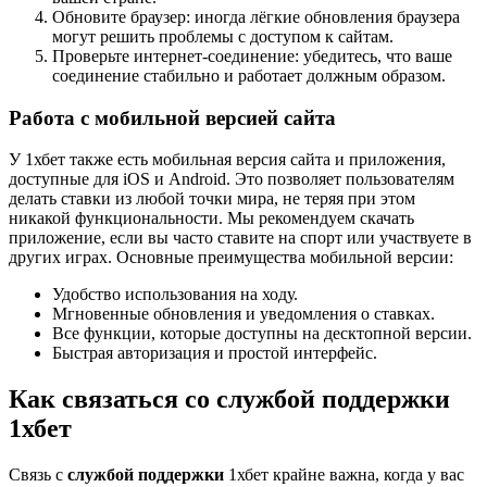
Обновите браузер: иногда лёгкие обновления браузера
могут решить проблемы с доступом к сайтам.
Проверьте интернет-соединение: убедитесь, что ваше
соединение стабильно и работает должным образом.
Работа с мобильной версией сайта
У 1хбет также есть мобильная версия сайта и приложения,
доступные для iOS и Android. Это позволяет пользователям
делать ставки из любой точки мира, не теряя при этом
никакой функциональности. Мы рекомендуем скачать
приложение, если вы часто ставите на спорт или участвуете в
других играх. Основные преимущества мобильной версии:
Удобство использования на ходу.
Мгновенные обновления и уведомления о ставках.
Все функции, которые доступны на десктопной версии.
Быстрая авторизация и простой интерфейс.
Как связаться со службой поддержки
1хбет
Связь с
службой поддержки
1хбет крайне важна, когда у вас