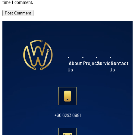
time I comment.
•
•
•
•
About
Projects
Services
Contact
Us
Us
+60 6293 0881