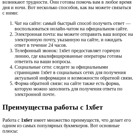
возникают трудности. Они готовы помочь вам в любое время
дня и ночи. Вот несколько способов, как вы можете связаться
с ними:
Чат на сайте: самый быстрый способ получить ответ —
воспользоваться онлайн-чатом на официальном сайте.
Электронная почта: вы можете отправить ваш вопрос на
электронную почту, указанную на сайте, и ожидать
ответ в течение 24 часов.
Телефонный звонок: 1хбет предоставляет горячую
линию, где квалифицированные операторы готовы
ответить на ваши вопросы.
Социальные сети: следите за официальными
страницами 1хбет в социальных сетях для получения
актуальной информации и возможности обратной связи.
Форма обратной связи: на сайте также есть форма,
которую можно заполнить для получения ответа по
электронной почте.
Преимущества работы с 1хбет
Работа с
1хбет
имеет множество преимуществ, что делает его
одним из самых популярных букмекеров. Вот основные
плюсы: