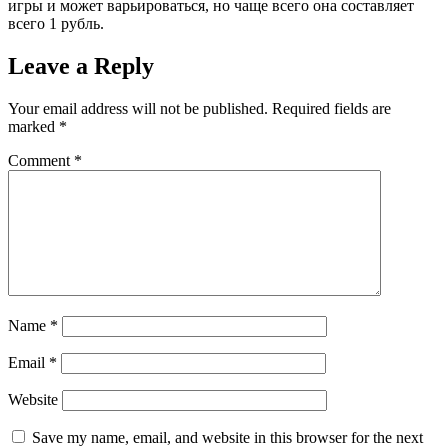
игры и может варьироваться, но чаще всего она составляет
всего 1 рубль.
Leave a Reply
Your email address will not be published.
Required fields are
marked
*
Comment
*
Name
*
Email
*
Website
Save my name, email, and website in this browser for the next