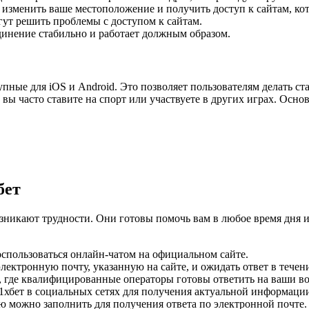
менить ваше местоположение и получить доступ к сайтам, кот
гут решить проблемы с доступом к сайтам.
единение стабильно и работает должным образом.
упные для iOS и Android. Это позволяет пользователям делать ст
вы часто ставите на спорт или участвуете в других играх. Осн
бет
озникают трудности. Они готовы помочь вам в любое время дня и 
оспользоваться онлайн-чатом на официальном сайте.
лектронную почту, указанную на сайте, и ожидать ответ в течени
, где квалифицированные операторы готовы ответить на ваши в
1хбет в социальных сетях для получения актуальной информации
ую можно заполнить для получения ответа по электронной почте.