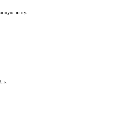
ронную почту.
бль.