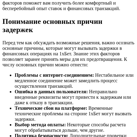
факторов поможет вам получить более комфортный и
бесперебойный опыт ставок и финансовых транзакций.
Понимание основных причин
задержек
Перед тем как обсуждать возможные решения, важно осознать
основные причины, которые могут вызывать задержки в
финансовых операциях на 1хБет. Знание этих факторов
позволяет заранее принять меры для их предотвращения. К
числу основных причин можно отнести:
Проблемы с интернет-соединением:
Нестабильное или
медленное соединение может замедлить процесс
осуществления транзакций.
Ошибка в данных пользователя:
Неправильно
введенные реквизиты могут привести к задержкам или
даже к отказу в транзакции.
Технические сбои на платформе:
Временные
технические проблемы на стороне 1хБет могут вызвать
задержки.
Выбор метода оплаты:
Некоторые способы расчета
могут обрабатываться дольше, чем другие.
Политика безопасности:
Дополнительные проверки