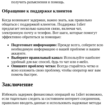
получить разъяснения и помощь.
Обращение к поддержке клиентов
Когда возникают задержки, важно знать, как правильно
общаться с поддержкой клиентов. Поддержка 1хБет
предлагает несколько каналов связи, включая чат,
электронную почту и телефон. Вот шаги, которые помогут
эффективно обратиться за помощью:
Подготовьте информацию:
Прежде всего, соберите всю
необходимую информацию о вашей проблеме и вашем
аккаунте.
Выберите правильный канал:
Используйте наиболее
удобный для вас способ, будь то чат или е-мейл.
Опишите проблему четко:
Всегда старайтесь четко и
ясно изложить свою проблему, чтобы оператор мог вам
помочь быстрее.
Заключение
Избежать задержек финансовых операций на 1хБет возможно,
если тщательно следить за состоянием интернет-соединения,
правильно вводить данные и использовать надежные методы