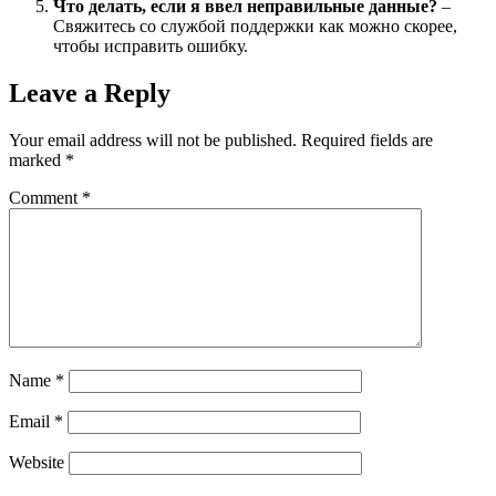
Что делать, если я ввел неправильные данные?
–
Свяжитесь со службой поддержки как можно скорее,
чтобы исправить ошибку.
Leave a Reply
Your email address will not be published.
Required fields are
marked
*
Comment
*
Name
*
Email
*
Website