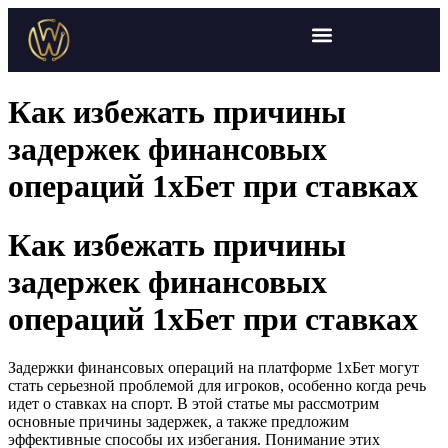
Как избежать причины
задержек финансовых
операций 1хБет при ставках
Как избежать причины
задержек финансовых
операций 1хБет при ставках
Задержки финансовых операций на платформе 1хБет могут
стать серьезной проблемой для игроков, особенно когда речь
идет о ставках на спорт. В этой статье мы рассмотрим
основные причины задержек, а также предложим
эффективные способы их избегания. Понимание этих