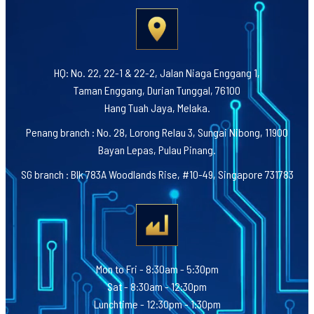
HQ: No. 22, 22-1 & 22-2, Jalan Niaga Enggang 1,
Taman Enggang, Durian Tunggal, 76100
Hang Tuah Jaya, Melaka.
Penang branch : No. 28, Lorong Relau 3, Sungai Nibong, 11900
Bayan Lepas, Pulau Pinang.
SG branch : Blk 783A Woodlands Rise, #10-49, Singapore 731783
Mon to Fri - 8:30am - 5:30pm
Sat - 8:30am - 12:30pm
Lunchtime - 12:30pm - 1:30pm