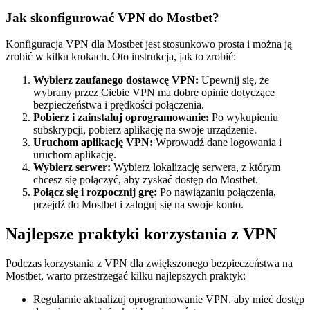
Jak skonfigurować VPN do Mostbet?
Konfiguracja VPN dla Mostbet jest stosunkowo prosta i można ją
zrobić w kilku krokach. Oto instrukcja, jak to zrobić:
Wybierz zaufanego dostawcę VPN:
Upewnij się, że
wybrany przez Ciebie VPN ma dobre opinie dotyczące
bezpieczeństwa i prędkości połączenia.
Pobierz i zainstaluj oprogramowanie:
Po wykupieniu
subskrypcji, pobierz aplikację na swoje urządzenie.
Uruchom aplikację VPN:
Wprowadź dane logowania i
uruchom aplikację.
Wybierz serwer:
Wybierz lokalizację serwera, z którym
chcesz się połączyć, aby zyskać dostęp do Mostbet.
Połącz się i rozpocznij grę:
Po nawiązaniu połączenia,
przejdź do Mostbet i zaloguj się na swoje konto.
Najlepsze praktyki korzystania z VPN
Podczas korzystania z VPN dla zwiększonego bezpieczeństwa na
Mostbet, warto przestrzegać kilku najlepszych praktyk:
Regularnie aktualizuj oprogramowanie VPN, aby mieć dostęp