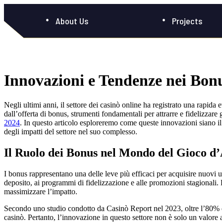
About Us
Projects
Innovazioni e Tendenze nei Bonu
Negli ultimi anni, il settore dei casinò online ha registrato una rapida
dall’offerta di bonus, strumenti fondamentali per attrarre e fidelizzare
2024
. In questo articolo esploreremo come queste innovazioni siano il r
degli impatti del settore nel suo complesso.
Il Ruolo dei Bonus nel Mondo del Gioco d
I bonus rappresentano una delle leve più efficaci per acquisire nuovi u
deposito, ai programmi di fidelizzazione e alle promozioni stagionali. 
massimizzare l’impatto.
Secondo uno studio condotto da Casinò Report nel 2023, oltre l’80% de
casinò. Pertanto, l’innovazione in questo settore non è solo un valor