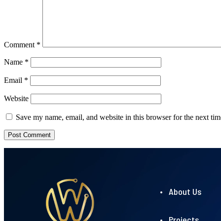
Comment
*
Name
*
Email
*
Website
Save my name, email, and website in this browser for the next ti
• About Us
• Projects