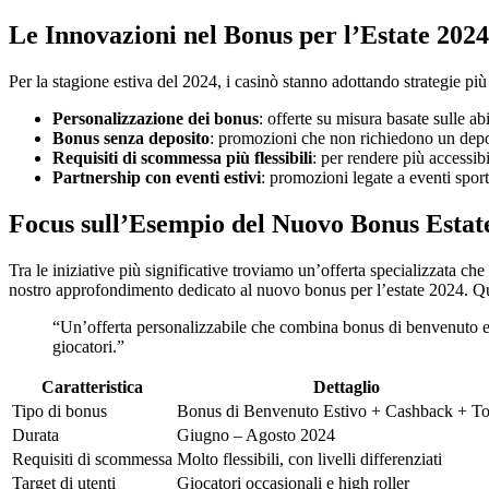
Le Innovazioni nel Bonus per l’Estate 2024
Per la stagione estiva del 2024, i casinò stanno adottando strategie più s
Personalizzazione dei bonus
: offerte su misura basate sulle ab
Bonus senza deposito
: promozioni che non richiedono un deposit
Requisiti di scommessa più flessibili
: per rendere più accessibi
Partnership con eventi estivi
: promozioni legate a eventi sporti
Focus sull’Esempio del Nuovo Bonus Estat
Tra le iniziative più significative troviamo un’offerta specializzata che
nostro approfondimento dedicato al nuovo bonus per l’estate 2024. Qu
“Un’offerta personalizzabile che combina bonus di benvenuto est
giocatori.”
Caratteristica
Dettaglio
Tipo di bonus
Bonus di Benvenuto Estivo + Cashback + To
Durata
Giugno – Agosto 2024
Requisiti di scommessa
Molto flessibili, con livelli differenziati
Target di utenti
Giocatori occasionali e high roller