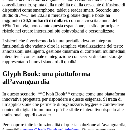
consolidamento, spinta dalla mobilità e dalla crescente diffusione di
dispositivi come smartphone, tablet e reader smart. Secondo uno
studio di
PwC
, nel 2023 il mercato globale degli e-book ha
raggiunto i
20,5 miliardi di dollari
, con una crescita annua del
+8%. Tuttavia, nonostante questa espansione, la sfida principale
risiede nel creare interazioni più coinvolgenti e personalizzate.
I sistemi che favoriscono la lettura portatile devono integrare
funzionalità che vadano oltre la semplice visualizzazione del testo:
annotazioni intelligenti, gestione dinamica di contenuti multimediali,
interattività contestuale e integrazione con servizi di cloud storage
rappresentano i nuovi standard di qualità.
Glyph Book: una piattaforma
all’avanguardia
In questo scenario, **Glyph Book** emerge come una piattaforma
innovativa progettata per rispondere a queste esigenze. Si tratta di
un’applicazione che permette di organizzare, leggere e condividere
contenuti digitali in un modo più flessibile e interattivo rispetto alle
tradizionali app di e-reader.
Per scoprire tutte le funzionalità di questa soluzione all’avanguardia,
è possibile
prova Glyph Book sul telefono
. Questa esperienza