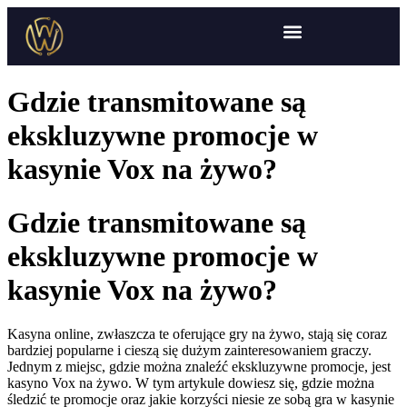
Gdzie transmitowane są
ekskluzywne promocje w
kasynie Vox na żywo?
Gdzie transmitowane są
ekskluzywne promocje w
kasynie Vox na żywo?
Kasyna online, zwłaszcza te oferujące gry na żywo, stają się coraz
bardziej popularne i cieszą się dużym zainteresowaniem graczy.
Jednym z miejsc, gdzie można znaleźć ekskluzywne promocje, jest
kasyno Vox na żywo. W tym artykule dowiesz się, gdzie można
śledzić te promocje oraz jakie korzyści niesie ze sobą gra w kasynie