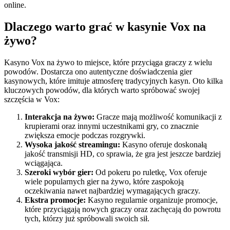
online.
Dlaczego warto grać w kasynie Vox na
żywo?
Kasyno Vox na żywo to miejsce, które przyciąga graczy z wielu
powodów. Dostarcza ono autentyczne doświadczenia gier
kasynowych, które imituje atmosferę tradycyjnych kasyn. Oto kilka
kluczowych powodów, dla których warto spróbować swojej
szczęścia w Vox:
Interakcja na żywo:
Gracze mają możliwość komunikacji z
krupierami oraz innymi uczestnikami gry, co znacznie
zwiększa emocje podczas rozgrywki.
Wysoka jakość streamingu:
Kasyno oferuje doskonałą
jakość transmisji HD, co sprawia, że gra jest jeszcze bardziej
wciągająca.
Szeroki wybór gier:
Od pokeru po ruletkę, Vox oferuje
wiele popularnych gier na żywo, które zaspokoją
oczekiwania nawet najbardziej wymagających graczy.
Ekstra promocje:
Kasyno regularnie organizuje promocje,
które przyciągają nowych graczy oraz zachęcają do powrotu
tych, którzy już spróbowali swoich sił.