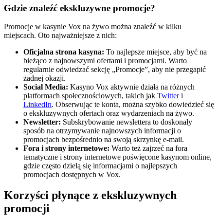
Gdzie znaleźć ekskluzywne promocje?
Promocje w kasynie Vox na żywo można znaleźć w kilku
miejscach. Oto najważniejsze z nich:
Oficjalna strona kasyna:
To najlepsze miejsce, aby być na
bieżąco z najnowszymi ofertami i promocjami. Warto
regularnie odwiedzać sekcję „Promocje”, aby nie przegapić
żadnej okazji.
Social Media:
Kasyno Vox aktywnie działa na różnych
platformach społecznościowych, takich jak
Twitter
i
LinkedIn
. Obserwując te konta, można szybko dowiedzieć się
o ekskluzywnych ofertach oraz wydarzeniach na żywo.
Newsletter:
Subskrybowanie newslettera to doskonały
sposób na otrzymywanie najnowszych informacji o
promocjach bezpośrednio na swoją skrzynkę e-mail.
Fora i strony internetowe:
Warto też zajrzeć na fora
tematyczne i strony internetowe poświęcone kasynom online,
gdzie często dzielą się informacjami o najlepszych
promocjach dostępnych w Vox.
Korzyści płynące z ekskluzywnych
promocji