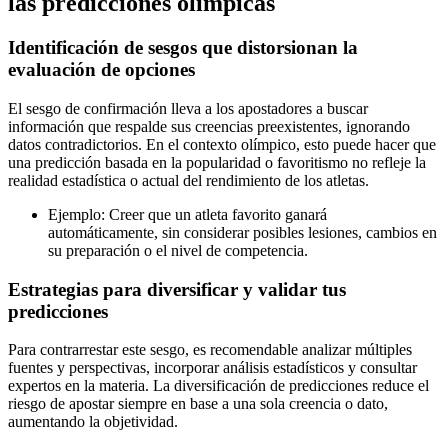
las predicciones olímpicas
Identificación de sesgos que distorsionan la
evaluación de opciones
El sesgo de confirmación lleva a los apostadores a buscar
información que respalde sus creencias preexistentes, ignorando
datos contradictorios. En el contexto olímpico, esto puede hacer que
una predicción basada en la popularidad o favoritismo no refleje la
realidad estadística o actual del rendimiento de los atletas.
Ejemplo: Creer que un atleta favorito ganará
automáticamente, sin considerar posibles lesiones, cambios en
su preparación o el nivel de competencia.
Estrategias para diversificar y validar tus
predicciones
Para contrarrestar este sesgo, es recomendable analizar múltiples
fuentes y perspectivas, incorporar análisis estadísticos y consultar
expertos en la materia. La diversificación de predicciones reduce el
riesgo de apostar siempre en base a una sola creencia o dato,
aumentando la objetividad.