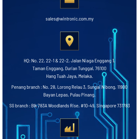
sales@wintronic.com.my
HQ: No. 22, 22-1 & 22-2, Jalan Niaga Enggang 1,
Taman Enggang, Durian Tunggal, 76100
Hang Tuah Jaya, Melaka.
Penang branch : No. 28, Lorong Relau 3, Sungai Nibong, 11900
Bayan Lepas, Pulau Pinang.
SG branch : Blk 783A Woodlands Rise, #10-49, Singapore 731783