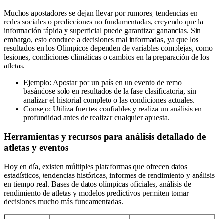
Muchos apostadores se dejan llevar por rumores, tendencias en
redes sociales o predicciones no fundamentadas, creyendo que la
información rápida y superficial puede garantizar ganancias. Sin
embargo, esto conduce a decisiones mal informadas, ya que los
resultados en los Olímpicos dependen de variables complejas, como
lesiones, condiciones climáticas o cambios en la preparación de los
atletas.
Ejemplo: Apostar por un país en un evento de remo
basándose solo en resultados de la fase clasificatoria, sin
analizar el historial completo o las condiciones actuales.
Consejo: Utiliza fuentes confiables y realiza un análisis en
profundidad antes de realizar cualquier apuesta.
Herramientas y recursos para análisis detallado de
atletas y eventos
Hoy en día, existen múltiples plataformas que ofrecen datos
estadísticos, tendencias históricas, informes de rendimiento y análisis
en tiempo real. Bases de datos olímpicas oficiales, análisis de
rendimiento de atletas y modelos predictivos permiten tomar
decisiones mucho más fundamentadas.