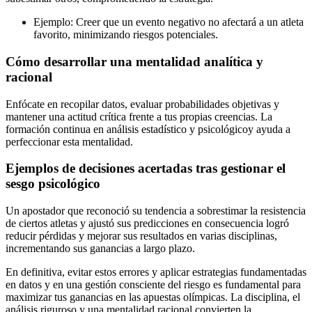
Ejemplo: Creer que un evento negativo no afectará a un atleta
favorito, minimizando riesgos potenciales.
Cómo desarrollar una mentalidad analítica y
racional
Enfócate en recopilar datos, evaluar probabilidades objetivas y
mantener una actitud crítica frente a tus propias creencias. La
formación continua en análisis estadístico y psicológicoy ayuda a
perfeccionar esta mentalidad.
Ejemplos de decisiones acertadas tras gestionar el
sesgo psicológico
Un apostador que reconoció su tendencia a sobrestimar la resistencia
de ciertos atletas y ajustó sus predicciones en consecuencia logró
reducir pérdidas y mejorar sus resultados en varias disciplinas,
incrementando sus ganancias a largo plazo.
En definitiva, evitar estos errores y aplicar estrategias fundamentadas
en datos y en una gestión consciente del riesgo es fundamental para
maximizar tus ganancias en las apuestas olímpicas. La disciplina, el
análisis riguroso y una mentalidad racional convierten la