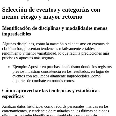
Selección de eventos y categorías con
menor riesgo y mayor retorno
Identificación de disciplinas y modalidades menos
impredecibles
Algunas disciplinas, como la natación o el atletismo en eventos de
clasificación, presentan tendencias relativamente estables de
rendimiento y menor variabilidad, lo que facilita predicciones más
precisas y apuestas más seguras.
Ejemplo: Apostar en pruebas de atletismo donde los registros
previos muestran consistencia en los resultados, en lugar de
eventos con resultados altamente impredecibles, como
deportes de combate en rounds cortos.
Cómo aprovechar las tendencias y estadísticas
específicas
Analizar datos históricos, como récords personales, marcas en los
entrenamientos, y tendencia de resultados en las últimas ediciones
olímpicas, permite identificar oportunidades con menor riesgo y