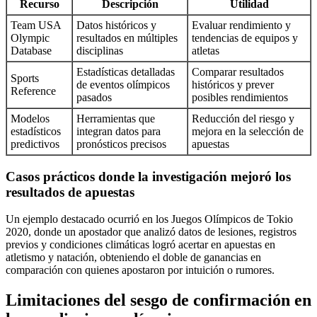
Recurso
Descripción
Utilidad
Team USA
Datos históricos y
Evaluar rendimiento y
Olympic
resultados en múltiples
tendencias de equipos y
Database
disciplinas
atletas
Estadísticas detalladas
Comparar resultados
Sports
de eventos olímpicos
históricos y prever
Reference
pasados
posibles rendimientos
Modelos
Herramientas que
Reducción del riesgo y
estadísticos
integran datos para
mejora en la selección de
predictivos
pronósticos precisos
apuestas
Casos prácticos donde la investigación mejoró los
resultados de apuestas
Un ejemplo destacado ocurrió en los Juegos Olímpicos de Tokio
2020, donde un apostador que analizó datos de lesiones, registros
previos y condiciones climáticas logró acertar en apuestas en
atletismo y natación, obteniendo el doble de ganancias en
comparación con quienes apostaron por intuición o rumores.
Limitaciones del sesgo de confirmación en