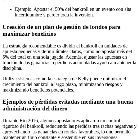
Ejemplo: Apostar el 50% del bankroll en un evento con alta
incertidumbre y perder toda la inversión.
Creación de un plan de gestión de fondos para
maximizar beneficios
La estrategia recomendable es dividir el bankroll en unidades de
apuesta pequeñas y definir límites claros, como no apostar más del
5% del total en una sola jugada. Además, ajustar las apuestas en
función de las ganancias o pérdidas acumuladas ayuda a mantener la
disciplina.
Utilizar sistemas como la estrategia de Kelly puede optimizar el
crecimiento del bankroll a largo plazo, minimizando riesgos y
maximizando beneficios potenciales.
Ejemplos de pérdidas evitadas mediante una buena
administración del dinero
Durante Río 2016, algunos apostadores aplicaron un control
riguroso del bankroll, reduciendo las pérdidas tras rachas negativas y
aprovechando las ganancias en rondas favorables, lo que permitió
mantener un flujo constante y sostenible en sus inversiones.