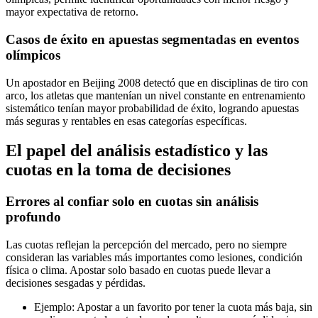
mayor expectativa de retorno.
Casos de éxito en apuestas segmentadas en eventos
olímpicos
Un apostador en Beijing 2008 detectó que en disciplinas de tiro con
arco, los atletas que mantenían un nivel constante en entrenamiento
sistemático tenían mayor probabilidad de éxito, logrando apuestas
más seguras y rentables en esas categorías específicas.
El papel del análisis estadístico y las
cuotas en la toma de decisiones
Errores al confiar solo en cuotas sin análisis
profundo
Las cuotas reflejan la percepción del mercado, pero no siempre
consideran las variables más importantes como lesiones, condición
física o clima. Apostar solo basado en cuotas puede llevar a
decisiones sesgadas y pérdidas.
Ejemplo: Apostar a un favorito por tener la cuota más baja, sin