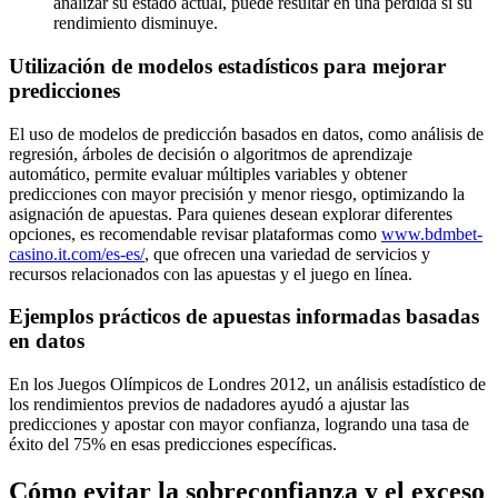
analizar su estado actual, puede resultar en una pérdida si su
rendimiento disminuye.
Utilización de modelos estadísticos para mejorar
predicciones
El uso de modelos de predicción basados en datos, como análisis de
regresión, árboles de decisión o algoritmos de aprendizaje
automático, permite evaluar múltiples variables y obtener
predicciones con mayor precisión y menor riesgo, optimizando la
asignación de apuestas. Para quienes desean explorar diferentes
opciones, es recomendable revisar plataformas como
www.bdmbet-
casino.it.com/es-es/
, que ofrecen una variedad de servicios y
recursos relacionados con las apuestas y el juego en línea.
Ejemplos prácticos de apuestas informadas basadas
en datos
En los Juegos Olímpicos de Londres 2012, un análisis estadístico de
los rendimientos previos de nadadores ayudó a ajustar las
predicciones y apostar con mayor confianza, logrando una tasa de
éxito del 75% en esas predicciones específicas.
Cómo evitar la sobreconfianza y el exceso