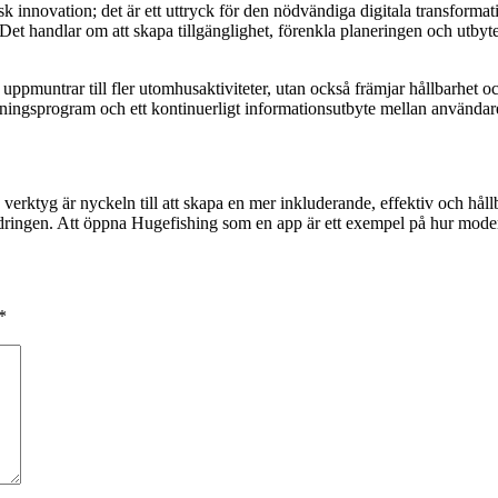
 innovation; det är ett uttryck för den nödvändiga digitala transformati
et. Det handlar om att skapa tillgänglighet, förenkla planeringen och utby
 uppmuntrar till fler utomhusaktiviteter, utan också främjar hållbarhet o
dningsprogram och ett kontinuerligt informationsutbyte mellan användar
ala verktyg är nyckeln till att skapa en mer inkluderande, effektiv och h
ringen. Att öppna Hugefishing som en app är ett exempel på hur modern 
*