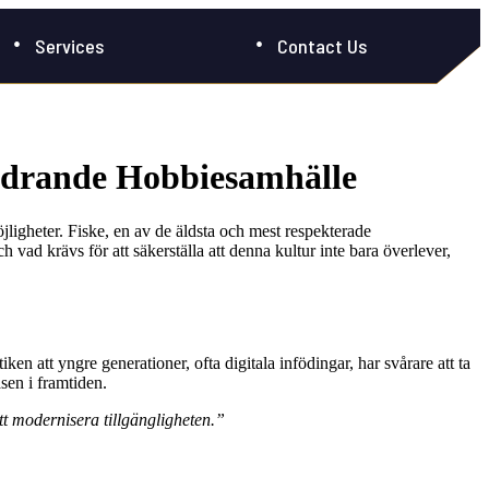
Services
Contact Us
 Åldrande Hobbiesamhälle
möjligheter. Fiske, en av de äldsta och mest respekterade
h vad krävs för att säkerställa att denna kultur inte bara överlever,
ken att yngre generationer, ofta digitala infödingar, har svårare att ta
asen i framtiden.
att modernisera tillgängligheten.”