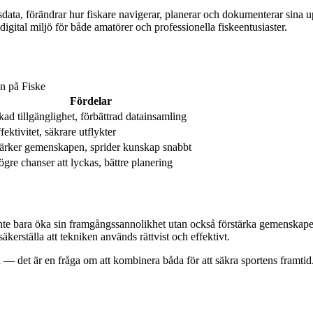
dsdata, förändrar hur fiskare navigerar, planerar och dokumenterar sina
gital miljö för både amatörer och professionella fiskeentusiaster.
n på Fiske
Fördelar
ad tillgänglighet, förbättrad datainsamling
fektivitet, säkrare utflykter
ärker gemenskapen, sprider kunskap snabbt
gre chanser att lyckas, bättre planering
 inte bara öka sin framgångssannolikhet utan också förstärka gemenskapen 
säkerställa att tekniken används rättvist och effektivt.
n — det är en fråga om att kombinera båda för att säkra sportens framtid