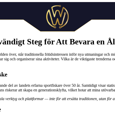
dvändigt Steg för Att Bevara en
världen över, står traditionella fritidsintressen inför nya utmaningar och 
 sig och organiserar sina aktiviteter. Vilka är de viktigaste trenderna oc
ske
e del av landets erfarna sportfiskare över 50 år. Samtidigt visar statisti
ns riskerar att skapa en generationsklyfta, vilket hotar att mina utövarb
la verktyg och plattformar — inte för att ersätta traditionen, utan för 
e