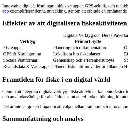
Innovativa digitala lösningar, inklusive appar, GPS-teknik, och realti
app
exemplifierar denna utveckling, genom att erbjuda en omfattande di
Effekter av att digitalisera fiskeaktiviteten
Digitala Verktyg och Deras Påverka
Verktyg
Primärt Syfte
Fiskeappar
Planering och dokumentation
Ök
GPS & Kartläggning
Lokalisera bra fiskeplatser
Ef
Sociala Plattformar
Gemenskap och erfarenhetsutbyte
St
Realtidsdata & Väderappar
Planera fiske utifrån väderförhållanden
Hö
Framtiden för fiske i en digital värld
Genom att integrera digitala verktyg i fiskeaktiviteter kan entusiaster
och användarvänliga för alla åldrar, samt att erbjuda utbildning för att 
Det är inte längre en fråga om att välja mellan tradition och innovatio
Sammanfattning och analys