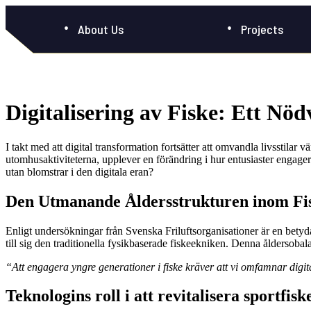
About Us
Projects
Digitalisering av Fiske: Ett Nö
I takt med att digital transformation fortsätter att omvandla livsstilar 
utomhusaktiviteterna, upplever en förändring i hur entusiaster engagerar
utan blomstrar i den digitala eran?
Den Utmanande Åldersstrukturen inom Fi
Enligt undersökningar från Svenska Friluftsorganisationer är en betydand
till sig den traditionella fysikbaserade fiskeekniken. Denna åldersobala
“Att engagera yngre generationer i fiske kräver att vi omfamnar digita
Teknologins roll i att revitalisera sportfisk