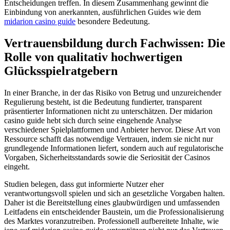
Entscheidungen treffen. In diesem Zusammenhang gewinnt die
Einbindung von anerkannten, ausführlichen Guides wie dem
midarion casino guide
besondere Bedeutung.
Vertrauensbildung durch Fachwissen: Die
Rolle von qualitativ hochwertigen
Glücksspielratgebern
In einer Branche, in der das Risiko von Betrug und unzureichender
Regulierung besteht, ist die Bedeutung fundierter, transparent
präsentierter Informationen nicht zu unterschätzen. Der midarion
casino guide hebt sich durch seine eingehende Analyse
verschiedener Spielplattformen und Anbieter hervor. Diese Art von
Ressource schafft das notwendige Vertrauen, indem sie nicht nur
grundlegende Informationen liefert, sondern auch auf regulatorische
Vorgaben, Sicherheitsstandards sowie die Seriosität der Casinos
eingeht.
Studien belegen, dass gut informierte Nutzer eher
verantwortungsvoll spielen und sich an gesetzliche Vorgaben halten.
Daher ist die Bereitstellung eines glaubwürdigen und umfassenden
Leitfadens ein entscheidender Baustein, um die Professionalisierung
des Marktes voranzutreiben. Professionell aufbereitete Inhalte, wie