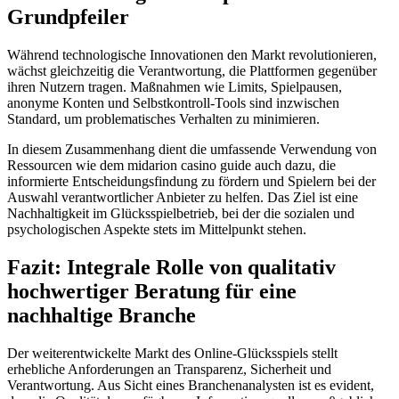
Grundpfeiler
Während technologische Innovationen den Markt revolutionieren,
wächst gleichzeitig die Verantwortung, die Plattformen gegenüber
ihren Nutzern tragen. Maßnahmen wie Limits, Spielpausen,
anonyme Konten und Selbstkontroll-Tools sind inzwischen
Standard, um problematisches Verhalten zu minimieren.
In diesem Zusammenhang dient die umfassende Verwendung von
Ressourcen wie dem midarion casino guide auch dazu, die
informierte Entscheidungsfindung zu fördern und Spielern bei der
Auswahl verantwortlicher Anbieter zu helfen. Das Ziel ist eine
Nachhaltigkeit im Glücksspielbetrieb, bei der die sozialen und
psychologischen Aspekte stets im Mittelpunkt stehen.
Fazit: Integrale Rolle von qualitativ
hochwertiger Beratung für eine
nachhaltige Branche
Der weiterentwickelte Markt des Online-Glücksspiels stellt
erhebliche Anforderungen an Transparenz, Sicherheit und
Verantwortung. Aus Sicht eines Branchenanalysten ist es evident,