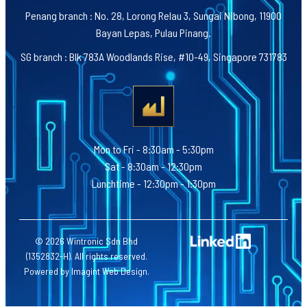
Penang branch : No. 28, Lorong Relau 3, Sungai Nibong, 11900
Bayan Lepas, Pulau Pinang.
SG branch : Blk 783A Woodlands Rise, #10-49, Singapore 731783
Mon to Fri - 8:30am - 5:30pm
Sat - 8:30am - 12:30pm
Lunchtime - 12:30pm - 1:30pm
© 2026 Wintronic Sdn Bhd
(1352832-H). All rights reserved.
Powered by
Imagint Web Design
.