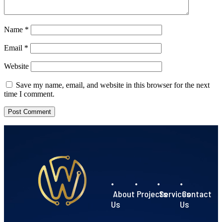
Name
*
Email
*
Website
Save my name, email, and website in this browser for the next
time I comment.
•
•
•
•
About
Projects
Services
Contact
Us
Us