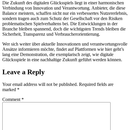
Die Zukunft des digitalen Glücksspiels liegt in einer harmonischen
Verbindung von Innovation und Verantwortung. Anbieter, die diese
Balance meistern, schaffen nicht nur ein verbessertes Nutzererlebnis,
sondern tragen auch zum Schutz der Gesellschaft vor den Risiken
problematischen Spielverhaltens bei. Die Entwicklungen in der
Branche bleiben spannend, doch die wichtigsten Trends bleiben die
Sicherheit, Transparenz und Verbraucherorientierung.
Wer sich weiter über aktuelle Innovationen und verantwortungsvolle
Ansätze informieren möchte, findet auf Plattformen wie hier geht’s
lang eine Demonstration, die exemplarisch zeigt, wie digitale
Glücksspiele in eine nachhaltige Zukunft geführt werden können.
Leave a Reply
Your email address will not be published.
Required fields are
marked
*
Comment
*