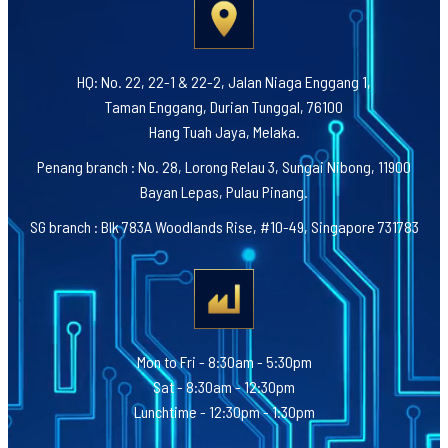
HQ: No. 22, 22-1 & 22-2, Jalan Niaga Enggang 1,
Taman Enggang, Durian Tunggal, 76100
Hang Tuah Jaya, Melaka.
Penang branch : No. 28, Lorong Relau 3, Sungai Nibong, 11900
Bayan Lepas, Pulau Pinang.
SG branch : Blk 783A Woodlands Rise, #10-49, Singapore 731783
Mon to Fri - 8:30am - 5:30pm
Sat - 8:30am - 12:30pm
Lunchtime - 12:30pm - 1:30pm