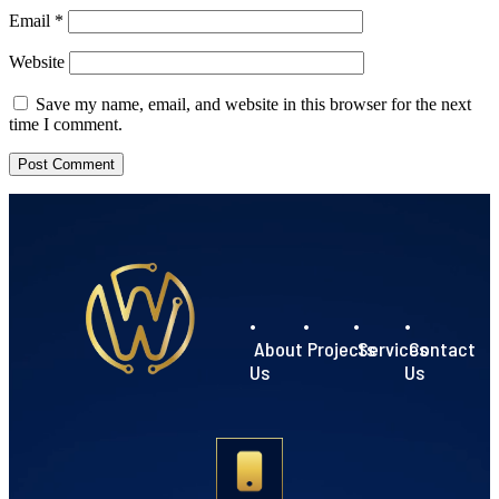
Email
*
Website
Save my name, email, and website in this browser for the next
time I comment.
•
•
•
•
About
Projects
Services
Contact
Us
Us