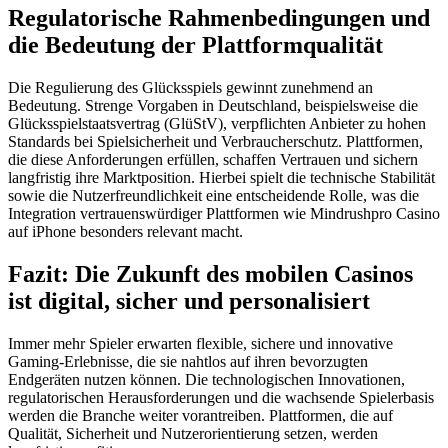
Regulatorische Rahmenbedingungen und
die Bedeutung der Plattformqualität
Die Regulierung des Glücksspiels gewinnt zunehmend an
Bedeutung. Strenge Vorgaben in Deutschland, beispielsweise die
Glücksspielstaatsvertrag (GlüStV), verpflichten Anbieter zu hohen
Standards bei Spielsicherheit und Verbraucherschutz. Plattformen,
die diese Anforderungen erfüllen, schaffen Vertrauen und sichern
langfristig ihre Marktposition. Hierbei spielt die technische Stabilität
sowie die Nutzerfreundlichkeit eine entscheidende Rolle, was die
Integration vertrauenswürdiger Plattformen wie Mindrushpro Casino
auf iPhone besonders relevant macht.
Fazit: Die Zukunft des mobilen Casinos
ist digital, sicher und personalisiert
Immer mehr Spieler erwarten flexible, sichere und innovative
Gaming-Erlebnisse, die sie nahtlos auf ihren bevorzugten
Endgeräten nutzen können. Die technologischen Innovationen,
regulatorischen Herausforderungen und die wachsende Spielerbasis
werden die Branche weiter vorantreiben. Plattformen, die auf
Qualität, Sicherheit und Nutzerorientierung setzen, werden