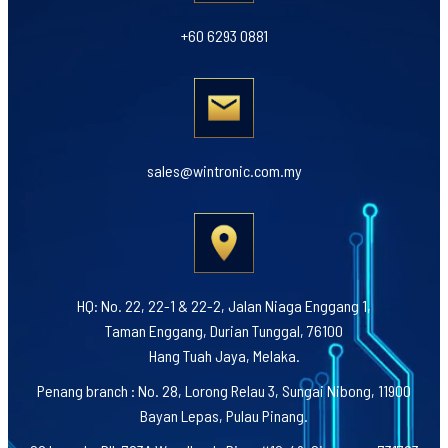
+60 6293 0881
sales@wintronic.com.my
HQ: No. 22, 22-1 & 22-2, Jalan Niaga Enggang 1,
Taman Enggang, Durian Tunggal, 76100
Hang Tuah Jaya, Melaka.
Penang branch : No. 28, Lorong Relau 3, Sungai Nibong, 11900
Bayan Lepas, Pulau Pinang.