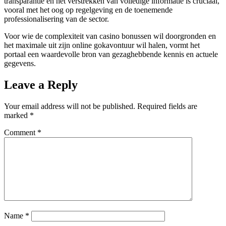
transparantie en het verstrekken van volledige informatie is cruciaal,
vooral met het oog op regelgeving en de toenemende
professionalisering van de sector.
Voor wie de complexiteit van casino bonussen wil doorgronden en
het maximale uit zijn online gokavontuur wil halen, vormt het
portaal een waardevolle bron van gezaghebbende kennis en actuele
gegevens.
Leave a Reply
Your email address will not be published.
Required fields are
marked
*
Comment
*
Name
*