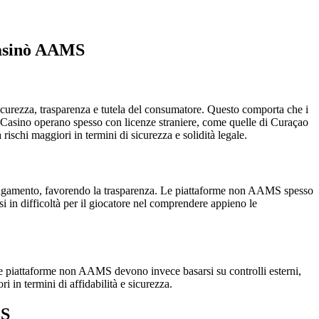
casinò AAMS
 sicurezza, trasparenza e tutela del consumatore. Questo comporta che i
a Casino operano spesso con licenze straniere, come quelle di Curaçao
chi maggiori in termini di sicurezza e solidità legale.
 pagamento, favorendo la trasparenza. Le piattaforme non AAMS spesso
si in difficoltà per il giocatore nel comprendere appieno le
 Le piattaforme non AAMS devono invece basarsi su controlli esterni,
 in termini di affidabilità e sicurezza.
MS