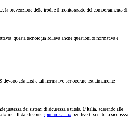
nte, la prevenzione delle frodi e il monitoraggio del comportamento di
tavia, questa tecnologia solleva anche questioni di normativa e
 devono adattarsi a tali normative per operare legittimamente
deguatezza dei sistemi di sicurezza e tutela. L’Italia, aderendo alle
ttaforme affidabili come
spinline casino
per divertirsi in tutta sicurezza.