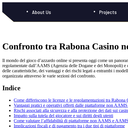
About Us
Projects
Confronto tra Rabona Casino n
Il mondo del gioco d’azzardo online si presenta oggi come un panorama
regolamentate dall’AAMS (Agenzia delle Dogane e dei Monopoli) e qu
delle caratteristiche, dei vantaggi e dei rischi legati a entrambi i mo
organizzata attraverso le varie sezioni del confronto.
Indice
Come differiscono le licenze e le regolamentazioni tra Rabo
Vantaggi pratici e operativi offerti dalle piattaforme non AAM
Rischi associati alla sicurezza e alla protezione dei dati sui c
Impatto sulla tutela del giocatore e sui diritti degli utenti
Come valutare l’affidabilità di piattaforme non AAMS e AAM
Implicazioni fiscali e di pagamento tra i due tipi di piattaforme