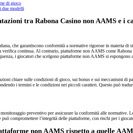
rme di gioco
 i due modelli
mentazioni tra Rabona Casino non AAMS e i 
italiana, che garantiscono conformità a normative rigorose in materia di
ste a verifica continua. Al contrario, piattaforme non AAMS come Rabon
uenza, i giocatori che scelgono piattaforme non AAMS si espongono a ris
azioni chiare sulle condizioni di gioco, sui bonus e sui meccanismi di
ndendo i termini e le condizioni nei piccoli caratteri. Questo può tradur
di monitoraggio preventivo per assicurare la conformità alle normative.
uò compromettere l’integrità delle piattaforme, con rischi per i giocatori
e piattaforme non AAMS rispetto a quelle AA