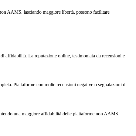
 non AAMS, lasciando maggiore libertà, possono facilitare
i di affidabilità. La reputazione online, testimoniata da recensioni e
ompleta. Piattaforme con molte recensioni negative o segnalazioni di
garantendo una maggiore affidabilità delle piattaforme non AAMS.