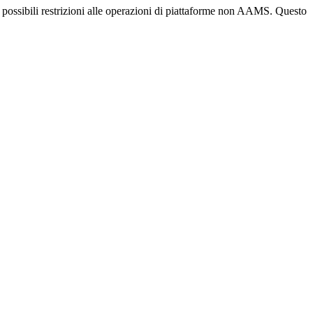
 possibili restrizioni alle operazioni di piattaforme non AAMS. Questo