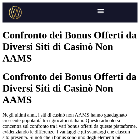
Confronto dei Bonus Offerti da
Diversi Siti di Casinò Non
AAMS
Confronto dei Bonus Offerti da
Diversi Siti di Casinò Non
AAMS
Negli ultimi anni, i siti di casinò non AAMS hanno guadagnato
crescente popolarità tra i giocatori italiani. Questo articolo si
concentra sul confronto tra i vari bonus offerti da queste piattaforme,
evidenziando le differenze, i vantaggi e gli svantaggi che ciascun
sito presenta. Si noti che i bonus sono uno degli elementi più