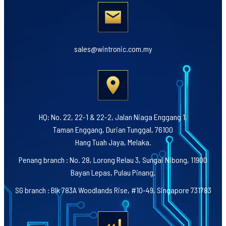
sales@wintronic.com.my
HQ: No. 22, 22-1 & 22-2, Jalan Niaga Enggang 1,
Taman Enggang, Durian Tunggal, 76100
Hang Tuah Jaya, Melaka.
Penang branch : No. 28, Lorong Relau 3, Sungai Nibong, 11900
Bayan Lepas, Pulau Pinang.
SG branch : Blk 783A Woodlands Rise, #10-49, Singapore 731783