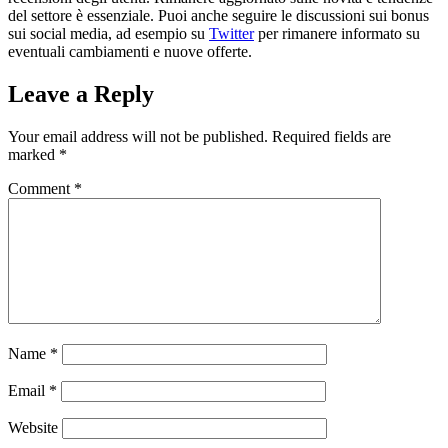
del settore è essenziale. Puoi anche seguire le discussioni sui bonus
sui social media, ad esempio su
Twitter
per rimanere informato su
eventuali cambiamenti e nuove offerte.
Leave a Reply
Your email address will not be published.
Required fields are
marked
*
Comment
*
Name
*
Email
*
Website