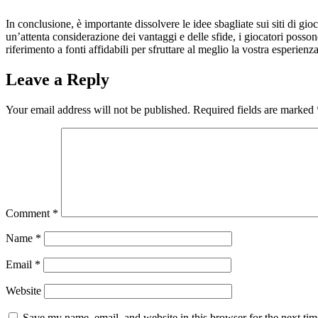
In conclusione, è importante dissolvere le idee sbagliate sui siti di g
un’attenta considerazione dei vantaggi e delle sfide, i giocatori posso
riferimento a fonti affidabili per sfruttare al meglio la vostra esperienza
Leave a Reply
Your email address will not be published.
Required fields are marked
Comment
*
Name
*
Email
*
Website
Save my name, email, and website in this browser for the next ti