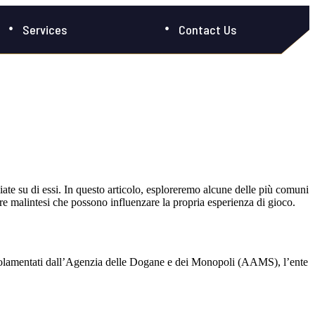
Services
Contact Us
liate su di essi. In questo articolo, esploreremo alcune delle più comuni
are malintesi che possono influenzare la propria esperienza di gioco.
egolamentati dall’Agenzia delle Dogane e dei Monopoli (AAMS), l’ente