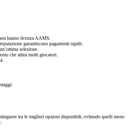
se non hanno licenza AAMS.
a reputazione garantiscono pagamenti rapidi.
 un’ottima selezione.
nto che attira molti giocatori.
4.
ntaggi:
tinguere tra le migliori opzioni disponibili, evitando quelli meno
r
.