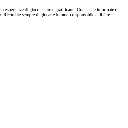
o esperienze di gioco sicure e gratificanti. Con scelte informate e
no. Ricordate sempre di giocar e in modo responsabile e di fare