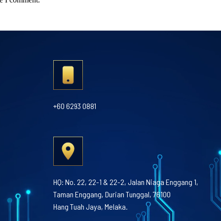
+60 6293 0881
HQ: No. 22, 22-1 & 22-2, Jalan Niaga Enggang 1,
Taman Enggang, Durian Tunggal, 76100
Hang Tuah Jaya, Melaka.