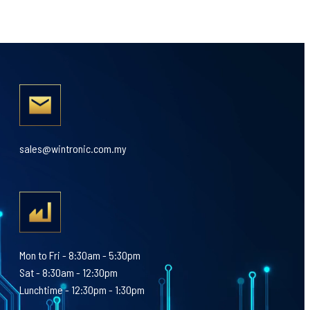
sales@wintronic.com.my
Mon to Fri - 8:30am - 5:30pm
Sat - 8:30am - 12:30pm
Lunchtime - 12:30pm - 1:30pm