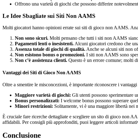
Offrono una varietà di giochi che possono differire notevolmente
Le Idee Sbagliate sui Siti Non AAMS
Molti giocatori hanno opinioni errate sui siti di gioco non AAMS. Ana
Non sono sicuri.
Molti pensano che tutti i siti non AAMS siano 
Pagamenti lenti o inesistenti.
Alcuni giocatori credono che una 
Assenza totale di giochi di qualità.
Anche se alcuni siti non off
Non esistono bonus o promozioni.
I siti non AAMS sono spesso
Non c’è assistenza clienti.
Questo è un errore comune; molti di q
Vantaggi dei Siti di Gioco Non AAMS
Oltre a smentire le misconcezioni, è importante riconoscere i vantaggi c
Maggiore varietà di giochi:
Gli utenti possono sperimentare un
Bonus personalizzati:
I welcome bonus possono superare quelli
Minori restrizioni:
Solitamente, vi è una maggiore libertà nei m
È cruciale fare ricerche dettagliate e scegliere un sito di gioco non A
affidabili. Per consigli più approfonditi, puoi leggere articoli informat
Conclusione