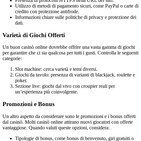
Presenza di protocolli HTTPS nella URL del sito.
Utilizzo di metodi di pagamento sicuri, come PayPal o carte di
credito con protezione antifrode.
Informazioni chiare sulle politiche di privacy e protezione dei
dati.
Varietà di Giochi Offerti
Un buon casinò online dovrebbe offrire una vasta gamma di giochi
per garantire che ci sia qualcosa per tutti i gusti. Controlla le seguenti
categorie:
Slot machine: cerca varietà e temi diversi.
Giochi da tavolo: presenza di varianti di blackjack, roulette e
poker.
Sezione live: giochi dal vivo con croupier reali per
un’esperienza più coinvolgente.
Promozioni e Bonus
Un altro aspetto da considerare sono le promozioni e i bonus offerti
dal casinò. Molti casinò online attirano nuovi giocatori con offerte
vantaggiose. Quando valuti queste opzioni, considera:
Tipologie di bonus, come bonus di benvenuto, giri gratuiti o