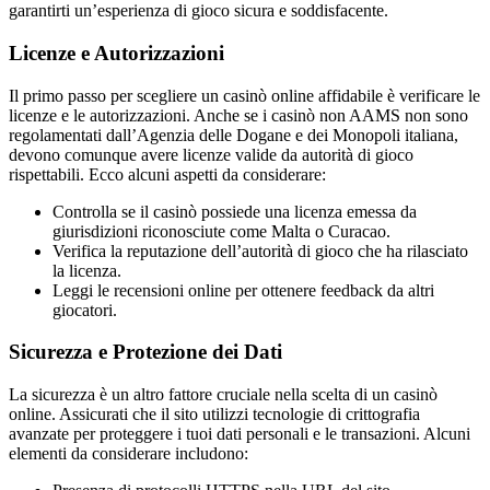
garantirti un’esperienza di gioco sicura e soddisfacente.
Licenze e Autorizzazioni
Il primo passo per scegliere un casinò online affidabile è verificare le
licenze e le autorizzazioni. Anche se i casinò non AAMS non sono
regolamentati dall’Agenzia delle Dogane e dei Monopoli italiana,
devono comunque avere licenze valide da autorità di gioco
rispettabili. Ecco alcuni aspetti da considerare:
Controlla se il casinò possiede una licenza emessa da
giurisdizioni riconosciute come Malta o Curacao.
Verifica la reputazione dell’autorità di gioco che ha rilasciato
la licenza.
Leggi le recensioni online per ottenere feedback da altri
giocatori.
Sicurezza e Protezione dei Dati
La sicurezza è un altro fattore cruciale nella scelta di un casinò
online. Assicurati che il sito utilizzi tecnologie di crittografia
avanzate per proteggere i tuoi dati personali e le transazioni. Alcuni
elementi da considerare includono: