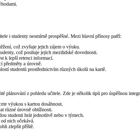
ýhodami.
tele i studenty nesmírně prospěšné. Mezi hlavní přínosy patří:
těžení, což zvyšuje jejich zájem o výuku.
udenty, což posiluje jejich mezilidské dovednosti.
 k lepší retenci informací.
í předměty a úrovně.
ostí studentů prostřednictvím různých úkolů na kartě.
ité plánování z pohledu učitele. Zde je několik tipů pro úspěšnou integr
chcete výukou s kartou dosáhnout.
at různé úrovně obtížnosti.
u studenti hrát jednotlivě nebo v týmech.
e od nich očekává.
hli zlepšit příště.