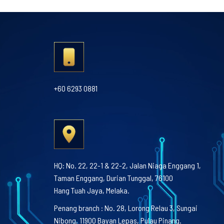
+60 6293 0881
HQ: No. 22, 22-1 & 22-2, Jalan Niaga Enggang 1,
Taman Enggang, Durian Tunggal, 76100
Hang Tuah Jaya, Melaka.
Penang branch : No. 28, Lorong Relau 3, Sungai
Nibong, 11900 Bayan Lepas, Pulau Pinang.