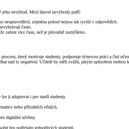
ké jeho nevýhod. Mezi hlavní nevýhody patří:
o nespravedlivá, zejména pokud nejsou tak rychlí v odpovědích.
nevyhrávají často.
e zabrat více času, než je původně zamýšleno.
 procesu, který motivuje studenty, podporuje týmovou práci a činí učen
hat nad ty negativní. Učitelé by měli zvážit, jakým způsobem mohou k
ze ji adaptovat i pro starší studenty.
ematice nebo přírodních vědách.
pro digitální učebny.
obit hru potřebám jednotlivých studentů.