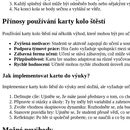
Každý splněný úkol může být odměněn body nebo nějakými v
Na konci kola se body sečtou a vyhlásí se vítěz.
Přínosy používání karty kolo štěstí
Používání karty kolo štěstí má několik výhod, které mohou být pro uči
Zvýšená motivace:
Studenti se aktivně zapojují do učení a sou
Podpora týmové práce:
Hra často vyžaduje spolupráci mezi st
Zábavná forma učení:
Učení se stává zábavným, což může vést
Přizpůsobivost:
Kartu lze snadno adaptovat na různé vyučovac
Rychlé hodnocení:
Učitelé mohou rychle zhodnotit úroveň znal
Jak implementovat kartu do výuky?
Implementace karty kolo štěstí do výuky není složitá, ale vyžaduje urč
Definujte cíle: Ujistěte se, že máte jasné představy o tom, co 
Připravte si otázky a úkoly: Ty by měly být variabilní a zahrnov
Zvolte vhodnou skupinovou dynamiku: Rozhodněte se, zda budo
Stanovte pravidla hry: Ujistěte se, že studenti přesně vědí, co s
Reflektujte: Po hře si společně proberte, co se naučili a co by mo
Možné nevýhody