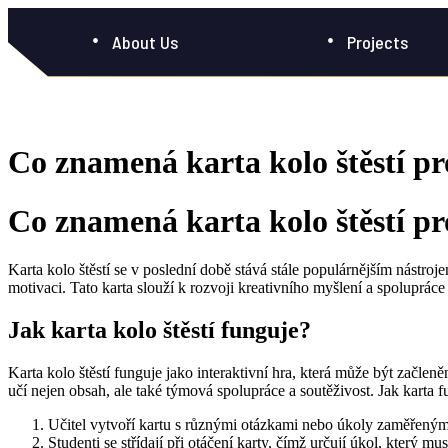
About Us
Projects
Co znamená karta kolo štěstí pro
Co znamená karta kolo štěstí pro
Karta kolo štěstí se v poslední době stává stále populárnějším nástro
motivaci. Tato karta slouží k rozvoji kreativního myšlení a spolupráce
Jak karta kolo štěstí funguje?
Karta kolo štěstí funguje jako interaktivní hra, která může být začl
učí nejen obsah, ale také týmová spolupráce a soutěživost. Jak karta 
Učitel vytvoří kartu s různými otázkami nebo úkoly zaměřenými
Studenti se střídají při otáčení karty, čímž určují úkol, který musí