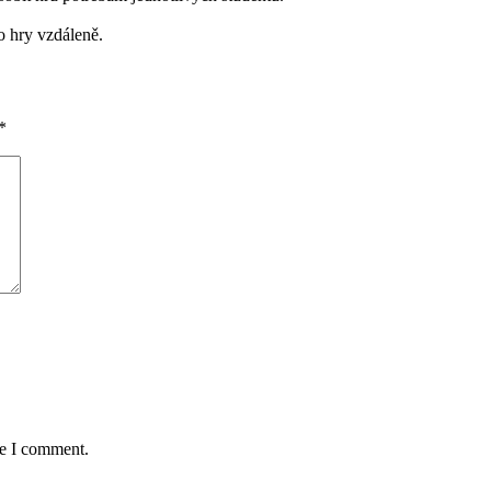
o hry vzdáleně.
*
me I comment.