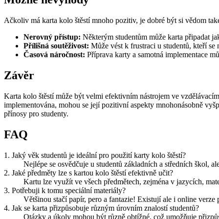
Ačkoliv má karta kolo štěstí mnoho pozitiv, je dobré být si vědom ta
Nerovný přístup:
Některým studentům může karta připadat jak
Přílišná soutěživost:
Může vést k frustraci u studentů, kteří se 
Časová náročnost:
Příprava karty a samotná implementace můž
Závěr
Karta kolo štěstí může být velmi efektivním nástrojem ve vzdělávacím
implementována, mohou se její pozitivní aspekty mnohonásobně vyšpl
přínosy pro studenty.
FAQ
1. Jaký věk studentů je ideální pro použití karty kolo štěstí?
Nejlépe se osvědčuje u studentů základních a středních škol, ale l
2. Jaké předměty lze s kartou kolo štěstí efektivně učit?
Kartu lze využít ve všech předmětech, zejména v jazycích, mat
3. Potřebuji k tomu speciální materiály?
Většinou stačí papír, pero a fantazie! Existují ale i online verze 
4. Jak se karta přizpůsobuje různým úrovním znalostí studentů?
Otázky a úkoly mohou být různě obtížné, což umožňuje přizpůs