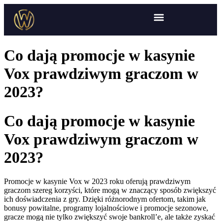
Co dają promocje w kasynie
Vox prawdziwym graczom w
2023?
Co dają promocje w kasynie
Vox prawdziwym graczom w
2023?
Promocje w kasynie Vox w 2023 roku oferują prawdziwym
graczom szereg korzyści, które mogą w znaczący sposób zwiększyć
ich doświadczenia z gry. Dzięki różnorodnym ofertom, takim jak
bonusy powitalne, programy lojalnościowe i promocje sezonowe,
gracze mogą nie tylko zwiększyć swoje bankroll’e, ale także zyskać