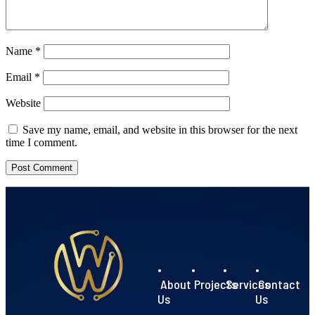
Name
*
Email
*
Website
Save my name, email, and website in this browser for the next
time I comment.
•
•
•
•
About
Projects
Services
Contact
Us
Us