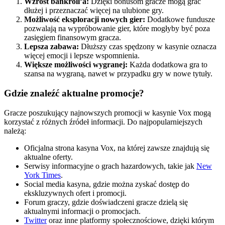
Wzrost bankroll’a:
Dzięki bonusom gracze mogą grać
dłużej i przeznaczać więcej na ulubione gry.
Możliwość eksploracji nowych gier:
Dodatkowe fundusze
pozwalają na wypróbowanie gier, które mogłyby być poza
zasięgiem finansowym gracza.
Lepsza zabawa:
Dłuższy czas spędzony w kasynie oznacza
więcej emocji i lepsze wspomnienia.
Większe możliwości wygranej:
Każda dodatkowa gra to
szansa na wygraną, nawet w przypadku gry w nowe tytuły.
Gdzie znaleźć aktualne promocje?
Gracze poszukujący najnowszych promocji w kasynie Vox mogą
korzystać z różnych źródeł informacji. Do najpopularniejszych
należą:
Oficjalna strona kasyna Vox, na której zawsze znajdują się
aktualne oferty.
Serwisy informacyjne o grach hazardowych, takie jak
New
York Times
.
Social media kasyna, gdzie można zyskać dostęp do
ekskluzywnych ofert i promocji.
Forum graczy, gdzie doświadczeni gracze dzielą się
aktualnymi informacji o promocjach.
Twitter
oraz inne platformy społecznościowe, dzięki którym